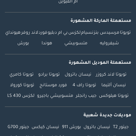
أم القيوين
مستعملة الماركة المشهورة
تويوتا
مرسيدس بنز
نسيام
لكزس
بي ام دبليو
فورد
لاند روفر
هيونداي
شيفروليه
متسوبيشي
هوندا
بورش
مستعملة الموديل المشهورة
تويوتا لاند كروزر
نيسان باترول
تويوتا برادو
تويوتا كامري
نيسان ألتيما
تويوتا راف 4
فورد موستانج
تويوتا كورولا
تويوتا هيلوكس
جيب رانجلر
متسوبيشي باجيرو
لكزس LS 430
موديلات جديدة شعبية
جيتور T2
نيسان باترول
بورش 911
نيسان كيكس
جيتور G700