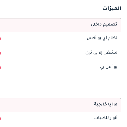
الميزات
تصميم داخلي
نظام آي يو أكس
مشغل إم بي ثري
يو أس بي
مزايا خارجية
أنوار للضباب