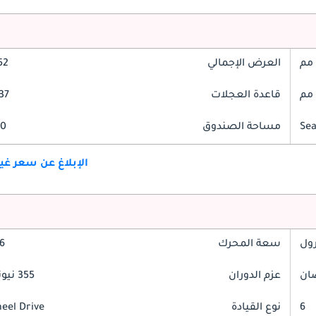
العرض الإجمالي
852
قاعدة العجلات
837
مساحة الصندوق
510 
الإبلاغ عن سعر غ
رول
سعة المحرك
3.6
عزم الدوران
355 نيوتن-متر
6
نوع القيادة
heel Drive