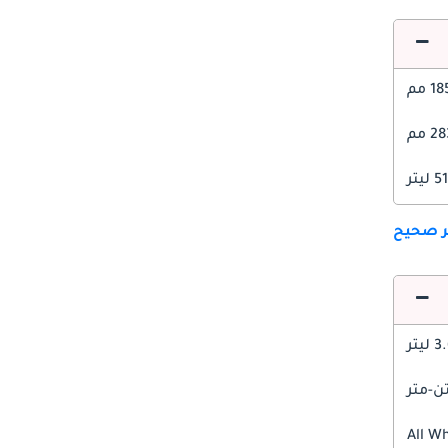
1 مم
2 مم
ليتر
ير صحيح
 ليتر
All W