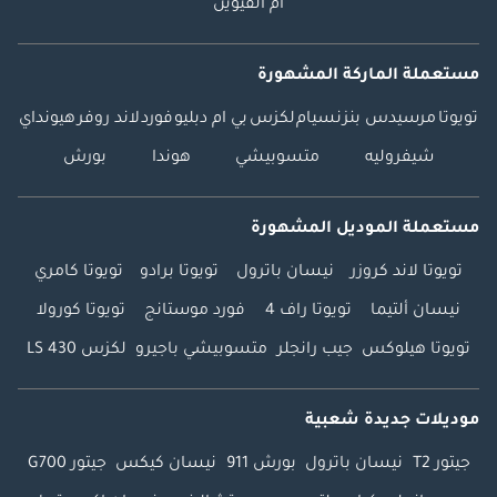
أم القيوين
مستعملة الماركة المشهورة
تويوتا
مرسيدس بنز
نسيام
لكزس
بي ام دبليو
فورد
لاند روفر
هيونداي
شيفروليه
متسوبيشي
هوندا
بورش
مستعملة الموديل المشهورة
تويوتا لاند كروزر
نيسان باترول
تويوتا برادو
تويوتا كامري
نيسان ألتيما
تويوتا راف 4
فورد موستانج
تويوتا كورولا
تويوتا هيلوكس
جيب رانجلر
متسوبيشي باجيرو
لكزس LS 430
موديلات جديدة شعبية
جيتور T2
نيسان باترول
بورش 911
نيسان كيكس
جيتور G700