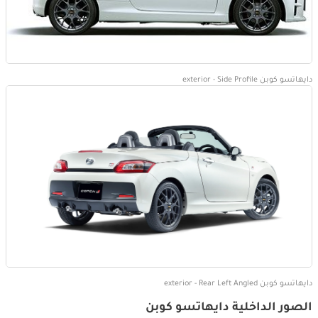
دايهاتسو كوبن exterior - Side Profile
دايهاتسو كوبن exterior - Rear Left Angled
الصور الداخلية دايهاتسو كوبن