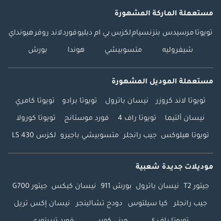
مستعملة الماركة المشهورة
تويوتا
مرسيدس بنز
نسيام
لكزس
بي ام دبليو
فورد
لاند روفر
هيونداي
شيفروليه
متسوبيشي
هوندا
بورش
مستعملة الموديل المشهورة
تويوتا لاند كروزر
نيسان باترول
تويوتا برادو
تويوتا كامري
نيسان ألتيما
تويوتا راف 4
فورد موستانج
تويوتا كورولا
تويوتا هيلوكس
جيب رانجلر
متسوبيشي باجيرو
لكزس LS 430
موديلات جديدة شعبية
جيتور T2
نيسان باترول
بورش 911
نيسان كيكس
جيتور G700
جيب رانجلر
كيا سيلتوس
دودج تشالينجر
نيسان إكس تريل