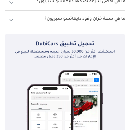
في جاذبيتها بين السائقين في الإمارات العربية المتحدة.
ما هي أقصى سرعة تقدمها دايهاتسو سيريون؟
السرعة القصوى دايهاتسو سيريون هي TBD.
المنافسين
ما هي سعة خزان وقود دايهاتسو سيريون؟
في قطاع السوق التنافسي ، تتنافس دايهاتسو سيريون مع السيارات 
تبلغ سعة خزان الوقود في دايهاتسو سيريون TBD.
المدمجة الأخرى من مختلف الشركات المصنعة. تقدم نماذج من علامات 
تجارية مثل Toyota و Hyundai بدائل تلبي احتياجات السائقين الذين 
تحميل تطبيق
DubiCars
يبحثون عن سيارات فعالة وعملية. ومع ذلك ، تكمن قوة دايهاتسو 
استكشف أكثر من 30،000 سيارة جديدة ومستعملة للبيع في
سيريون في قدرتها على تحمل التكاليف ، وأبعادها المدمجة ، وسمعتها 
الإمارات من أكثر من 350 وكيل معتمد.
من حيث الموثوقية. نظرًا لأن السائقين الإماراتيين يعطون الأولوية 
للقيادة الفعالة في المدينة والقيمة مقابل المال ، فإن سيريون تقف 
كمنافس قوي يقدم هذه الجوانب.