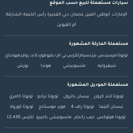
سيارات مستعملة
للبيع
حسب الموقع
الإمارات
أبوظبي
العين
عجمان
دبي
الفجيرة
رأس الخيمة
الشارقة
أم القيوين
مستعملة الماركة المشهورة
تويوتا
مرسيدس بنز
نسيام
لكزس
بي ام دبليو
فورد
لاند روفر
هيونداي
شيفروليه
متسوبيشي
هوندا
بورش
مستعملة الموديل المشهورة
تويوتا لاند كروزر
نيسان باترول
تويوتا برادو
تويوتا كامري
نيسان ألتيما
تويوتا راف 4
فورد موستانج
تويوتا كورولا
تويوتا هيلوكس
جيب رانجلر
متسوبيشي باجيرو
لكزس LS 430