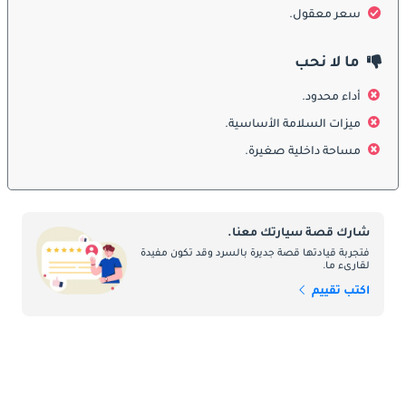
جاذبيتها المعاصرة. حجمها الصغير وتصميمها الأنيق يجعلها مناسبة تمامًا 
سعر معقول.
للقيادة في المدينة وعطلات نهاية الأسبوع.
ما لا نحب
الداخلية
أداء محدود.
يكشف الدخول إلى سيارة دايهاتسو سيريون عن تصميم داخلي للراحة 
ميزات السلامة الأساسية.
والملاءمة. على الرغم من حجمها الصغير ، توفر Sirion مقصورة فسيحة 
مساحة داخلية صغيرة.
بشكل مدهش تستوعب الركاب بشكل مريح. التصميم الداخلي بديهي ، 
مع عناصر تحكم سهلة الاستخدام ووسائل راحة في وضع جيد. يعزز 
أحدث جيل من Sirion التجربة الداخلية من خلال أنظمة المعلومات 
والترفيه الحديثة وميزات الاتصال المتقدمة وخيارات المقاعد المريحة.
شارك قصة سيارتك معنا.
فتجربة قيادتها قصة جديرة بالسرد وقد تكون مفيدة
لقارىء ما.
ميزات السلامة
اكتب تقييم
تعتبر السلامة مصدر قلق بالغ للسائقين في الإمارات العربية المتحدة ، 
وتعالج دايهاتسو سيريون ذلك من خلال دمج ميزات السلامة الأساسية. 
تم تجهيز الأجيال السابقة من Sirion بميزات مثل الوسائد الهوائية ونظام 
المكابح المانعة للانغلاق (ABS) والتحكم الإلكتروني في الثبات (ESC). 
يبني الجيل الأحدث على ميزات السلامة هذه من خلال تقديم تقنيات 