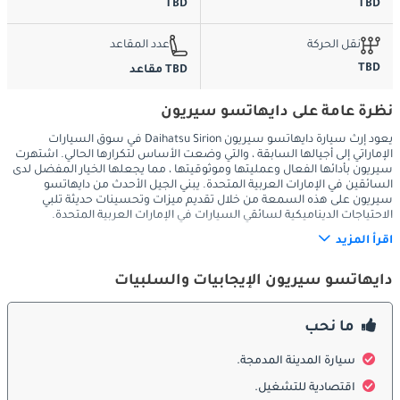
TBD
TBD
نقل الحركة
عدد المقاعد
TBD
TBD مقاعد
نظرة عامة على دايهاتسو سيريون
يعود إرث سيارة دايهاتسو سيريون Daihatsu Sirion في سوق السيارات
الإماراتي إلى أجيالها السابقة ، والتي وضعت الأساس لتكرارها الحالي. اشتهرت
سيريون بأدائها الفعال وعمليتها وموثوقيتها ، مما يجعلها الخيار المفضل لدى
السائقين في الإمارات العربية المتحدة. يبني الجيل الأحدث من دايهاتسو
سيريون على هذه السمعة من خلال تقديم ميزات وتحسينات حديثة تلبي
الاحتياجات الديناميكية لسائقي السيارات في الإمارات العربية المتحدة.
اقرأ المزيد
الخارج
دايهاتسو سيريون الإيجابيات والسلبيات
يتميز التصميم الخارجي لسيارة دايهاتسو سيريون بأبعادها المدمجة 
ما نحب
والوظيفية في نفس الوقت. يحافظ أحدث جيل من سيريون على بصمته 
المدمجة ، مما يجعله مثاليًا للتنقل في الشوارع الحضرية وأماكن وقوف 
سيارة المدينة المدمجة.
السيارات الضيقة في الإمارات العربية المتحدة. يتميز التصميم الخارجي 
اقتصادية للتشغيل.
بخطوط نظيفة وشبكة أمامية مميزة وعناصر إضاءة حديثة تساهم في 