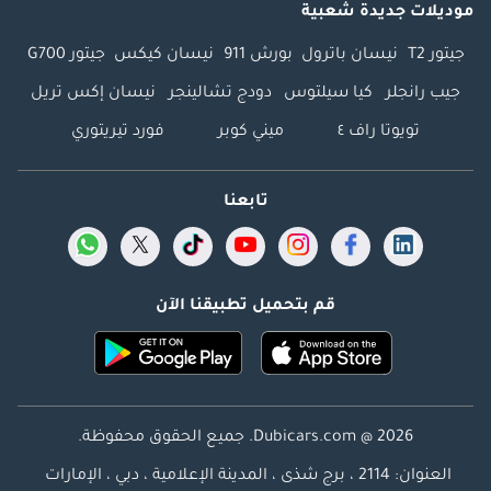
موديلات جديدة شعبية
جيتور T2
نيسان باترول
بورش 911
نيسان كيكس
جيتور G700
جيب رانجلر
كيا سيلتوس
دودج تشالينجر
نيسان إكس تريل
تويوتا راف ٤
ميني كوبر
فورد تيريتوري
تابعنا
قم بتحميل تطبيقنا الآن
Dubicars.com @ 2026. جميع الحقوق محفوظة.
العنوان: 2114 ، برج شذى ، المدينة الإعلامية ، دبي ، الإمارات