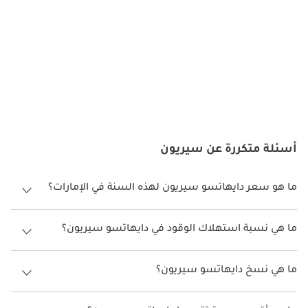
مساعدة السائق المتقدمة التي تعزز السلامة العامة على الطرق.
زينة المحرك
تقدم Daihatsu Sirion مجموعة من زخارف المحرك التي تلبي تفضيلات 
السائقين في الإمارات العربية المتحدة. توفر خيارات المحرك هذه توازنًا 
بين كفاءة استهلاك الوقود والأداء ، مما يجعل Sirion مناسبًا للتنقلات 
اليومية والرحلات الطويلة على حد سواء. يقدم الجيل الأحدث محركات 
أكثر كفاءة تتماشى مع تركيز دولة الإمارات العربية المتحدة على حلول 
أسئلة متكررة عن سيريون
القيادة الصديقة للبيئة.
ما هو سعر دايهاتسو سيريون لهذه السنة في الإمارات؟
صيانة
دايهاتسو سيريون لهذه السنة في الإمارات هو TBD.
يأتي امتلاك سيارة دايهاتسو سيريون في الإمارات العربية المتحدة 
ما هي نسبة استهلاك الوقود في دايهاتسو سيريون؟
مصحوبًا بميزة الصيانة والخدمة الموثوقة. تقدم مراكز خدمة دايهاتسو 
المعتمدة في جميع أنحاء الإمارات العربية المتحدة خبرة متخصصة 
اقترحت الشركة المصنعة أن تكون نسبة توفير استهلاك الوقود لسيارة
وقطع غيار أصلية لضمان بقاء سيريون في حالة مثالية. يتم إجراء 
دايهاتسو سيريون هو TBD.
ما هي نسخ دايهاتسو سيريون؟
الصيانة الروتينية والتشخيصات واستبدال المكونات لدعم أداء السيارة 
وموثوقيتها. تساهم سمعة Sirion في المتانة وانخفاض تكاليف الصيانة 
نسخ دايهاتسو سيريون هي .