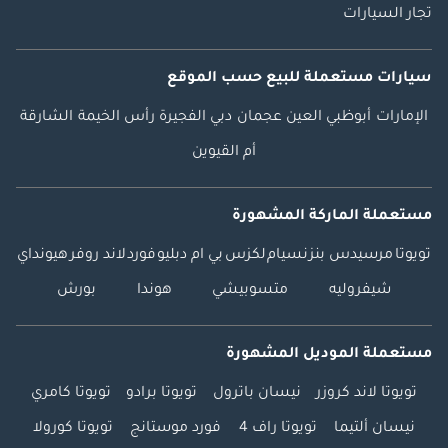
تجار السيارات
سيارات مستعملة
للبيع
حسب الموقع
الإمارات
أبوظبي
العين
عجمان
دبي
الفجيرة
رأس الخيمة
الشارقة
أم القيوين
مستعملة الماركة المشهورة
تويوتا
مرسيدس بنز
نسيام
لكزس
بي ام دبليو
فورد
لاند روفر
هيونداي
شيفروليه
متسوبيشي
هوندا
بورش
مستعملة الموديل المشهورة
تويوتا لاند كروزر
نيسان باترول
تويوتا برادو
تويوتا كامري
نيسان ألتيما
تويوتا راف 4
فورد موستانج
تويوتا كورولا