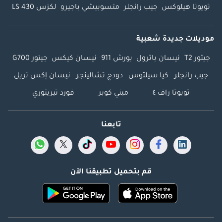
تويوتا هيلوكس
جيب رانجلر
متسوبيشي باجيرو
لكزس LS 430
موديلات جديدة شعبية
جيتور T2
نيسان باترول
بورش 911
نيسان كيكس
جيتور G700
جيب رانجلر
كيا سيلتوس
دودج تشالينجر
نيسان إكس تريل
تويوتا راف ٤
ميني كوبر
فورد تيريتوري
تابعنا
قم بتحميل تطبيقنا الآن