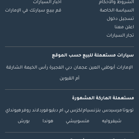
الشروط والأحكام
أخبار السيارات
السياسة الخاصة
قم ببيع سيارتك في الإمارات
تسجيل دخول
اعلن معنا
تجار السيارات
سيارات مستعملة
للبيع
حسب الموقع
الإمارات
أبوظبي
العين
عجمان
دبي
الفجيرة
رأس الخيمة
الشارقة
أم القيوين
مستعملة الماركة المشهورة
تويوتا
مرسيدس بنز
نسيام
لكزس
بي ام دبليو
فورد
لاند روفر
هيونداي
شيفروليه
متسوبيشي
هوندا
بورش