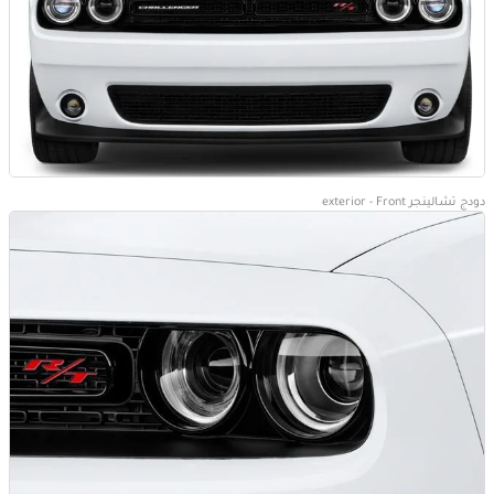
دودج تشالينجر exterior - Front