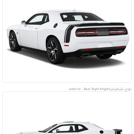
دودج تشالينجر exterior - Rear Right Angled