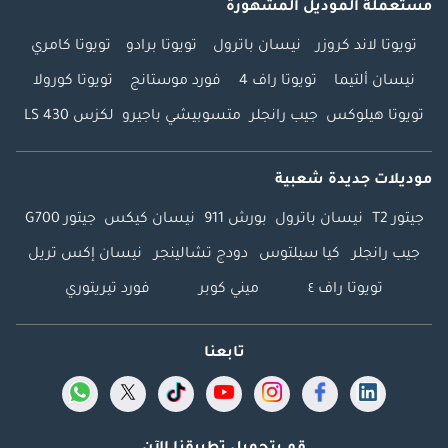
مستعملة الموديل المشهورة
تويوتا لاند كروزر
نيسان باترول
تويوتا برادو
تويوتا كامري
نيسان ألتيما
تويوتا راف 4
فورد موستانج
تويوتا كورولا
تويوتا هيلوكس
جيب رانجلر
متسوبيشي باجيرو
لكزس LS 430
موديلات جديدة شعبية
جيتور T2
نيسان باترول
بورش 911
نيسان كيكس
جيتور G700
جيب رانجلر
كيا سيلتوس
دودج تشالينجر
نيسان إكس تريل
تويوتا راف ٤
ميني كوبر
فورد تيريتوري
تابعنا