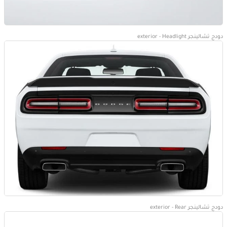
دودج تشالينجر exterior - Headlight
دودج تشالينجر exterior - Rear