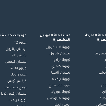
لة الماركة
مستعملة الموديل
موديلات جديدة 
هورة
المشهورة
جيتور T2
تويوتا لاند كروزر
نيسان باترول
س بنز
نيسان باترول
بورش 911
تويوتا برادو
نيسان كيكس
تويوتا كامري
جيتور G700
دبليو
نيسان ألتيما
جيب رانجلر
تويوتا راف 4
كيا سيلتوس
وفر
فورد موستانج
دودج تشالينجر
اي
تويوتا كورولا
نيسان إكس تريل
ليه
تويوتا هيلوكس
تويوتا راف ٤
بيشي
جيب رانجلر