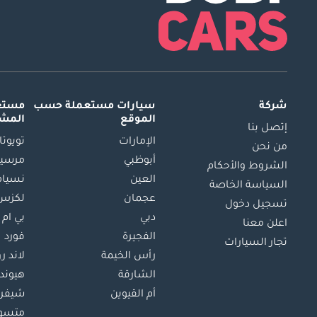
شركة
سيارات مستعملة
حسب
مستعم
الموقع
المش
إتصل بنا
الإمارات
تويوتا
من نحن
أبوظبي
مرسيد
الشروط والأحكام
العين
نسيام
السياسة الخاصة
عجمان
لكزس
تسجيل دخول
دبي
بي ام 
اعلن معنا
الفجيرة
فورد
تجار السيارات
رأس الخيمة
لاند ر
الشارقة
هيوند
أم القيوين
شيفرو
متسو