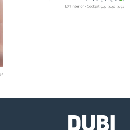
دونج فينج نينو EX1 interior - Cockpit
دونج 