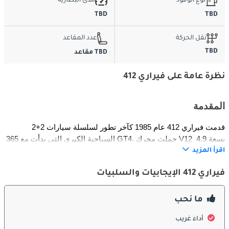
نوع الوقود
مدى البطارية
TBD
TBD
نقل الحركة
عدد المقاعد
TBD
TBD مقاعد
نظرة عامة على فيراري 412
المقدمة
قدمت فيراري 412 عام 1985 كآخر تطور لسلسلة سيارات 2+2 
السياحية الكبرى التي بدأت مع 365 GT4. حملت محرك V12 بسعة 4.9 
لتر بقوة 340 حصاناً، مما وفر أداءً سلساً وقوياً في الوقت ذاته. صُممت 
اقرأ المزيد
كسيارة سياحية فاخرة تمزج بين تراث فيراري الرياضي والعملية 
فيراري 412 الإيجابيات والسلبيات
اليومية. مثلت 412 نهاية حقبة سيارات فيراري ذات المحرك الأمامي 
بأربعة مقاعد قبل ظهور الخلفاء العصريين.
ما نحب
الخارج
أداء غريب