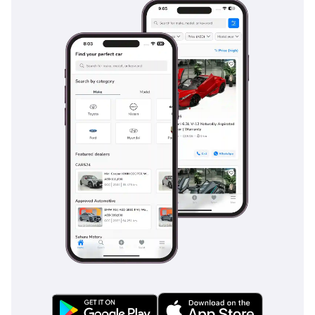
للاقتناء.
المنافسون
تنافست فيراري 412 مع سيارات GT الفاخرة مثل أستون مارتن 
لاجوندا، ومازيراتي كواتروبورتي، وجاكوار XJ12. قدمت أستون مارتن 
تصميماً أكثر مستقبلية، بينما وفرت مازيراتي منافساً إيطالياً مباشراً. 
استهدفت جاكوار الراحة، لكن فيراري تميزت بتراثها الرياضي مع محرك 
V12. جذبت 412 المشترين الباحثين عن مزيج من المكانة العملية وهوية 
فيراري الأصيلة.