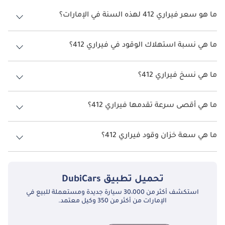
محسناً لزيادة الصلابة. ساهم نظام التعليق المستقل في تحسين التحكم 
ما هو سعر فيراري 412 لهذه السنة في الإمارات؟
والراحة على السرعات العالية. ورغم غياب الوسائد الهوائية والأنظمة 
الإلكترونية الحديثة، إلا أنها كانت من بين سيارات GT الأكثر أماناً في 
فيراري 412 لهذه السنة في الإمارات هو TBD.
تلك الفترة.
ما هي نسبة استهلاك الوقود في فيراري 412؟
المحركات
اقترحت الشركة المصنعة أن تكون نسبة توفير استهلاك الوقود لسيارة
فيراري 412 هو TBD.
ما هي نسخ فيراري 412؟
زُودت فيراري 412 بمحرك V12 سعة 4.9 لتر بقوة 340 حصاناً. توفرت 
نسخ فيراري 412 هي .
بخيار ناقل حركة يدوي بخمس سرعات مع بوابة معدنية تقليدية، أو ناقل 
ما هي أقصى سرعة تقدمها فيراري 412؟
أوتوماتيكي بثلاث سرعات. تسارعت من 0 إلى 100 كم/س في حوالي 
6.7 ثانية ووصلت سرعتها القصوى إلى 250 كم/س تقريباً. منحها 
السرعة القصوى فيراري 412 هي TBD.
المحرك الأكبر مرونة أكبر للقيادة الطويلة.
ما هي سعة خزان وقود فيراري 412؟
الصيانة
تبلغ سعة خزان الوقود في فيراري 412 TBD.
احتاجت فيراري 412 إلى صيانة دقيقة لمحرك V12، بما في ذلك متابعة 
تحميل تطبيق
DubiCars
سلاسل التايمنغ وصيانة أنظمة الوقود. ساعد نظام الحقن من بوش على 
استكشف أكثر من 30،000 سيارة جديدة ومستعملة للبيع في
زيادة الموثوقية مقارنة بالنسخ المكربنة، لكنه ظل بحاجة إلى عناية 
الإمارات من أكثر من 350 وكيل معتمد.
متخصصة. كما تطلبت الأنظمة الكهربائية عناية مستمرة نظراً 
لحساسيتها. ومع الصيانة الصحيحة، تُعد 412 سيارة سياحية متينة وقابلة 