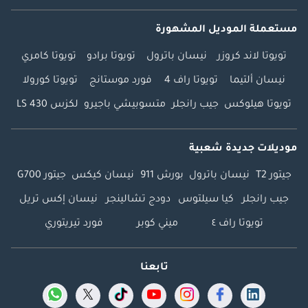
مستعملة الموديل المشهورة
تويوتا لاند كروزر
نيسان باترول
تويوتا برادو
تويوتا كامري
نيسان ألتيما
تويوتا راف 4
فورد موستانج
تويوتا كورولا
تويوتا هيلوكس
جيب رانجلر
متسوبيشي باجيرو
لكزس LS 430
موديلات جديدة شعبية
جيتور T2
نيسان باترول
بورش 911
نيسان كيكس
جيتور G700
جيب رانجلر
كيا سيلتوس
دودج تشالينجر
نيسان إكس تريل
تويوتا راف ٤
ميني كوبر
فورد تيريتوري
تابعنا