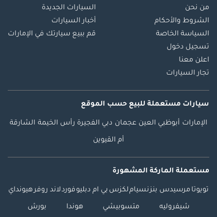
من نحن
السيارات الجديدة
الشروط والأحكام
أخبار السيارات
السياسة الخاصة
قم ببيع سيارتك في الإمارات
تسجيل دخول
اعلن معنا
تجار السيارات
سيارات مستعملة
للبيع
حسب الموقع
الإمارات
أبوظبي
العين
عجمان
دبي
الفجيرة
رأس الخيمة
الشارقة
أم القيوين
مستعملة الماركة المشهورة
تويوتا
مرسيدس بنز
نسيام
لكزس
بي ام دبليو
فورد
لاند روفر
هيونداي
شيفروليه
متسوبيشي
هوندا
بورش