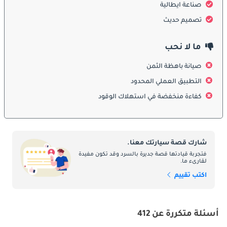
احتفظت فيراري 412 بخطوطها الحادة والزوايا المميزة من الأجيال 
صناعة ايطالية
السابقة مع بعض التحسينات الدقيقة. ساعد خط الصندوق الخلفي 
تصميم حديث
المرتفع على تحسين الانسيابية ومساحة الأمتعة. أضافت المصابيح 
الأمامية القابلة للطي والغطاء الطويل هوية فيراري الواضحة. كما قلّلت 
ما لا نحب
اللمسات الكرومية لتمنح السيارة مظهراً أنظف وأكثر حداثة في منتصف 
الثمانينيات.
صيانة باهظة الثمن
التطبيق العملي المحدود
الداخل
كفاءة منخفضة في استهلاك الوقود
ركزت المقصورة الداخلية على الراحة والأناقة. شملت المقاعد الجلدية 
الفاخرة والتطعيمات الخشبية ومقاعد كهربائية قابلة للتعديل، مما عزز 
شخصيتها الفاخرة. بخلاف سيارات فيراري ذات المقعدين، وفرت 412 
مساحة حقيقية لأربعة ركاب. تميزت لوحة العدادات بعدادات تناظرية 
شارك قصة سيارتك معنا.
واضحة، مع تكييف هواء وتحسينات في التصميم الداخلي لتسهيل 
فتجربة قيادتها قصة جديرة بالسرد وقد تكون مفيدة
لقارىء ما.
الاستخدام أثناء الرحلات الطويلة.
اكتب تقييم
ميزات السلامة
قدمت 412 تحسينات في الأمان مقارنة بسابقاتها، مثل مكابح ABS من 
أسئلة متكررة عن 412
بوش التي عززت الثبات أثناء الكبح. كما تضمنت توجيهاً معززاً وهيكلاً 