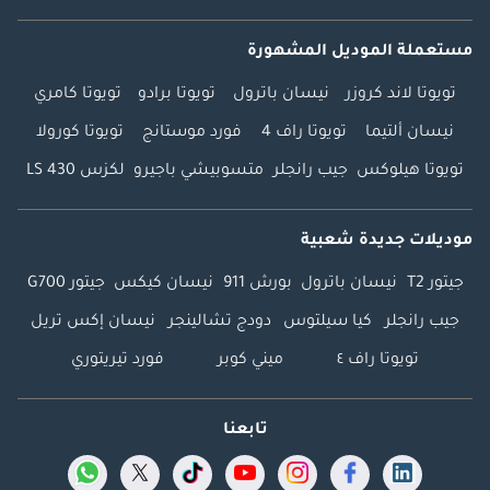
مستعملة الموديل المشهورة
تويوتا لاند كروزر
نيسان باترول
تويوتا برادو
تويوتا كامري
نيسان ألتيما
تويوتا راف 4
فورد موستانج
تويوتا كورولا
تويوتا هيلوكس
جيب رانجلر
متسوبيشي باجيرو
لكزس LS 430
موديلات جديدة شعبية
جيتور T2
نيسان باترول
بورش 911
نيسان كيكس
جيتور G700
جيب رانجلر
كيا سيلتوس
دودج تشالينجر
نيسان إكس تريل
تويوتا راف ٤
ميني كوبر
فورد تيريتوري
تابعنا