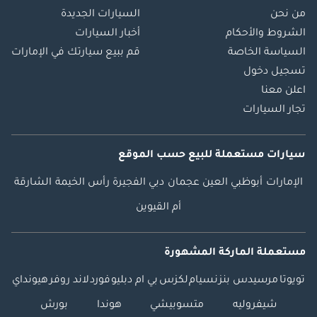
من نحن
السيارات الجديدة
الشروط والأحكام
أخبار السيارات
السياسة الخاصة
قم ببيع سيارتك في الإمارات
تسجيل دخول
اعلن معنا
تجار السيارات
سيارات مستعملة
للبيع
حسب الموقع
الإمارات
أبوظبي
العين
عجمان
دبي
الفجيرة
رأس الخيمة
الشارقة
أم القيوين
مستعملة الماركة المشهورة
تويوتا
مرسيدس بنز
نسيام
لكزس
بي ام دبليو
فورد
لاند روفر
هيونداي
شيفروليه
متسوبيشي
هوندا
بورش