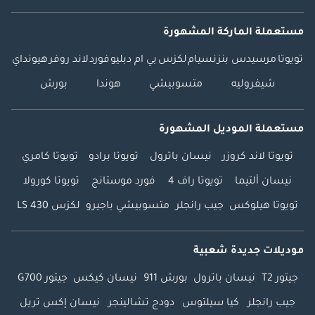
مستعملة الماركة المشهورة
تويوتا
مرسيدس بنز
نسيام
لكزس
بي ام دبليو
فورد
لاند روفر
هيونداي
شيفروليه
متسوبيشي
هوندا
بورش
مستعملة الموديل المشهورة
تويوتا لاند كروزر
نيسان باترول
تويوتا برادو
تويوتا كامري
نيسان ألتيما
تويوتا راف 4
فورد موستانج
تويوتا كورولا
تويوتا هيلوكس
جيب رانجلر
متسوبيشي باجيرو
لكزس LS 430
موديلات جديدة شعبية
جيتور T2
نيسان باترول
بورش 911
نيسان كيكس
جيتور G700
جيب رانجلر
كيا سيلتوس
دودج تشالينجر
نيسان إكس تريل