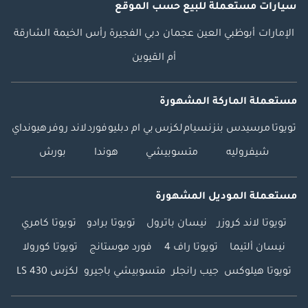
سيارات مستعملة
للبيع
حسب الموقع
الإمارات
أبوظبي
العين
عجمان
دبي
الفجيرة
رأس الخيمة
الشارقة
أم القيوين
مستعملة الماركة المشهورة
تويوتا
مرسيدس بنز
نسيام
لكزس
بي ام دبليو
فورد
لاند روفر
هيونداي
شيفروليه
متسوبيشي
هوندا
بورش
مستعملة الموديل المشهورة
تويوتا لاند كروزر
نيسان باترول
تويوتا برادو
تويوتا كامري
نيسان ألتيما
تويوتا راف 4
فورد موستانج
تويوتا كورولا
تويوتا هيلوكس
جيب رانجلر
متسوبيشي باجيرو
لكزس LS 430