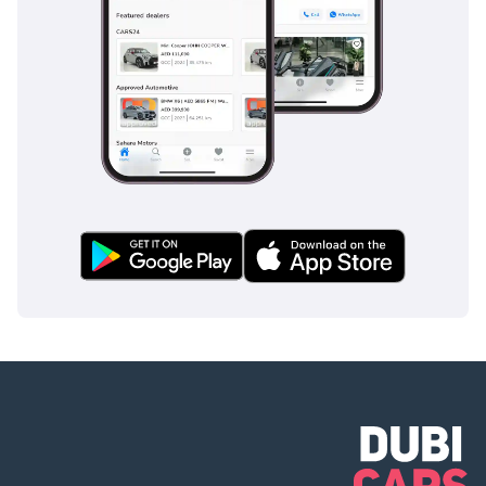
بورش 911: تتميز بورش 911 بتاريخ غني من الأداء والدقة. إنها سيارة 
رياضية متعددة الاستخدامات تجذب أولئك الذين يقدرون الأداء الجاهز 
للحلبات وإمكانية القيادة اليومية.
ماكلارين 720S: تجمع سيارة ماكلارين 720S بين التكنولوجيا المتطورة 
والتصميم المذهل. إنها سيارة خارقة تتخطى حدود ما هو ممكن من 
حيث الأداء والابتكار.
أستون مارتن فانتاج: تشتهر سيارة أستون مارتن فانتاج بأناقتها 
البريطانية ومحرك V8 الذي يوفر موسيقى تصويرية مثيرة. إنه خيار 
لأولئك الذين يبحثون عن التوازن بين الفخامة والأداء.
فيراري 488 جي تي بي: من نفس إسطبل دايتونا، تقدم فيراري 488 جي 
تي بي أداءً وتصميمًا عصريًا، مما يجعلها منافسًا هائلاً في سوق 
السيارات الرياضية في الإمارات العربية المتحدة.
وفي دولة الإمارات العربية المتحدة، حيث يبحث المشترون المميزون 
عن مثال للفخامة والأداء، احتفظت سيارة فيراري دايتونا بجاذبيتها عبر 