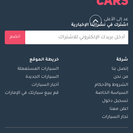
الأجيال. إنه رمز للمكانة وشهادة على الجاذبية الدائمة لمهارة صناعة 
السيارات الإيطالية. سواء كانت تسير على الطرق السريعة في دبي أو 
تتجول عبر المناظر الطبيعية الشبيهة بالواحات في العين، فإن فيراري 
عد إلى الأعلى
دايتونا هي تجسيد حقيقي للتميز في مجال السيارات في دولة الإمارات 
اشترك في نشراتنا الإخبارية
العربية المتحدة.
انضم
شركة
خريطة الموقع
إتصل بنا
السيارات المستعملة
من نحن
السيارات الجديدة
الشروط والأحكام
أخبار السيارات
السياسة الخاصة
قم ببيع سيارتك في الإمارات
تسجيل دخول
اعلن معنا
تجار السيارات