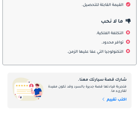
دايتونا يحظى بالاهتمام والإعجاب.
القيمة القابلة للتحصيل.
ما لا نحب
:
الداخلية
التكلفة الفلكية.
توافر محدود.
ادخل إلى سيارة فيراري دايتونا، وستستقبلك مقصورة تمزج بين تراث 
السباق والراحة الفاخرة. جلد عالي الجودة، وتفاصيل مصنوعة بدقة، 
التكنولوجيا التي عفا عليها الزمن.
وتصميم مريح يحدد التصميم الداخلي. بالنسبة للمشترين في الإمارات 
العربية المتحدة الذين يطلبون أقصى درجات الرقي، فإن التصميم 
الداخلي لسيارة دايتونا يوفر واحة من الرقي وسط جمال الصحراء 
القاسي.
شارك قصة سيارتك معنا.
فتجربة قيادتها قصة جديرة بالسرد وقد تكون مفيدة
لقارىء ما.
ميزات السلامة:
اكتب تقييم
في حين أن فيراري دايتونا هي في المقام الأول سيارة رياضية عالية 
الأداء، إلا أنها تتضمن ميزات السلامة لضمان تجربة قيادة آمنة. وتشمل 
هذه أنظمة الكبح المتقدمة، والهيكل المعزز، وفي بعض الإصدارات 