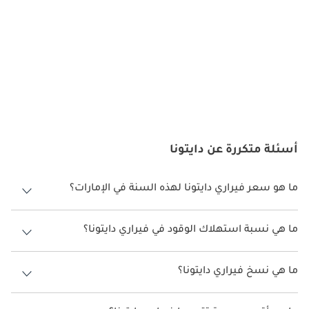
الحديثة، التحكم الإلكتروني بالثبات. وفي دولة الإمارات العربية 
المتحدة، حيث يمكن أن تختلف ظروف الطريق من الطرق السريعة 
السلسة إلى الطرق الجبلية المتعرجة، فإن ميزات السلامة هذه توفر 
للسائقين ثقة إضافية.
ديكورات المحرك:
قلب سيارة فيراري دايتونا هو محرك V12، وهو تحفة هندسية توفر أداءً 
أسئلة متكررة عن دايتونا
مبهجًا. على مر السنين، تم تحسين المحرك لزيادة إنتاج الطاقة 
والكفاءة إلى أقصى حد. في دولة الإمارات العربية المتحدة، حيث 
يستمتع السائقون بفرصة تجربة الإمكانات الكاملة لسياراتهم الرياضية، 
ما هو سعر فيراري دايتونا لهذه السنة في الإمارات؟
فإن محرك فيراري دايتونا هو سيمفونية من القوة التي يتردد صداها مع 
فيراري دايتونا لهذه السنة في الإمارات هو TBD.
المتحمسين.
ما هي نسبة استهلاك الوقود في فيراري دايتونا؟
اقترحت الشركة المصنعة أن تكون نسبة توفير استهلاك الوقود لسيارة
:
صيانة
فيراري دايتونا هو TBD.
ما هي نسخ فيراري دايتونا؟
نسخ فيراري دايتونا هي .
إن امتلاك سيارة فيراري دايتونا في دولة الإمارات العربية المتحدة هو 