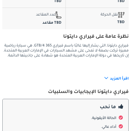
TBD
TBD
نقل الحركة
عدد المقاعد
TBD
TBD مقاعد
نظرة عامة على فيراري دايتونا
فيراري دايتونا، التي يشار إليها غالبًا باسم فيراري 365 GTB/4، هي سيارة رياضية
مميزة تركت بصمة لا تمحى على مشهد السيارات في الإمارات العربية المتحدة.
إن تاريخها في دولة الإمارات العربية المتحدة هو شهادة على جاذبيتها الدائمة.
الخارج:
اقرأ المزيد
فيراري دايتونا الإيجابيات والسلبيات
يعد التصميم الخارجي لسيارة فيراري دايتونا تحفة فنية في عالم 
السيارات. غطاء محرك السيارة الطويل الكاسح، والرفارف الواضحة، 
ما نحب
والشكل الجانبي الأنيق ينضح بأناقة خالدة. في دولة الإمارات العربية 
المتحدة، حيث تحظى الفخامة والرفاهية بتقدير كبير، وجد تصميم دايتونا 
الحالة الأيقونية.
دائمًا مكانًا خاصًا. سواء كنت تتجول على طول ساحل دبي الخلاب أو 
أداء عالي.
تدلي ببيان في شوارع أبو ظبي، فإن المظهر الخارجي لسيارة فيراري 