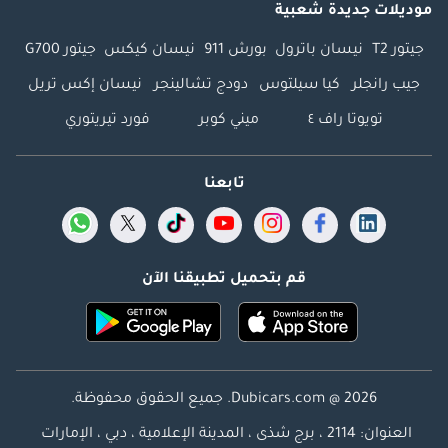
موديلات جديدة شعبية
جيتور T2
نيسان باترول
بورش 911
نيسان كيكس
جيتور G700
جيب رانجلر
كيا سيلتوس
دودج تشالينجر
نيسان إكس تريل
تويوتا راف ٤
ميني كوبر
فورد تيريتوري
تابعنا
قم بتحميل تطبيقنا الآن
Dubicars.com @ 2026. جميع الحقوق محفوظة.
العنوان: 2114 ، برج شذى ، المدينة الإعلامية ، دبي ، الإمارات