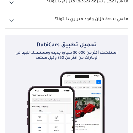
ما هي أقصى سرعة تقدمها فيراري دايتونا؟
بمثابة التزام بالتميز، وتعتبر الصيانة جانبًا مهمًا في تجربة الملكية هذه. 
تعد الخدمة المنتظمة من قبل الفنيين المدربين أمرًا ضروريًا للحفاظ 
السرعة القصوى فيراري دايتونا هي TBD.
على أداء السيارة في أفضل حالاته. تضمن مراكز خدمة فيراري 
ما هي سعة خزان وقود فيراري دايتونا؟
المعتمدة في الإمارات العربية المتحدة حصول المالكين على صيانة من 
تبلغ سعة خزان الوقود في فيراري دايتونا TBD.
الدرجة الأولى، مما يحافظ على قيمة السيارة وأدائها.
تحميل تطبيق
DubiCars
المنافسون بالتفصيل:
استكشف أكثر من 30،000 سيارة جديدة ومستعملة للبيع في
الإمارات من أكثر من 350 وكيل معتمد.
في حين أن سيارة فيراري دايتونا تعتبر أيقونة بحد ذاتها، إلا أنها تواجه 
منافسة من السيارات الرياضية الأخرى عالية الأداء في سوق الإمارات 
العربية المتحدة:
لامبورغيني هوراكان: تشتهر سيارة لامبورغيني هوراكان بتصميمها 
العدواني وسرعتها الفائقة. إنها السيارة المفضلة لدى المشترين في 
دولة الإمارات العربية المتحدة الذين يرغبون في تجربة قيادة جريئة 
وجريئة.