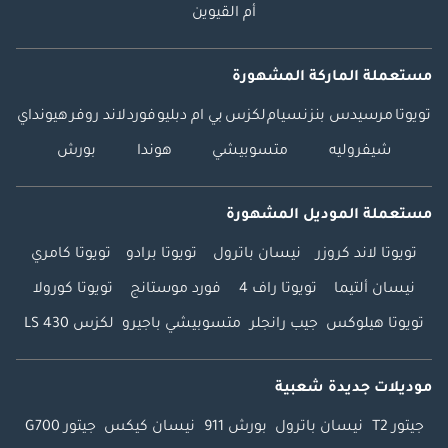
أم القيوين
مستعملة الماركة المشهورة
تويوتا
مرسيدس بنز
نسيام
لكزس
بي ام دبليو
فورد
لاند روفر
هيونداي
شيفروليه
متسوبيشي
هوندا
بورش
مستعملة الموديل المشهورة
تويوتا لاند كروزر
نيسان باترول
تويوتا برادو
تويوتا كامري
نيسان ألتيما
تويوتا راف 4
فورد موستانج
تويوتا كورولا
تويوتا هيلوكس
جيب رانجلر
متسوبيشي باجيرو
لكزس LS 430
موديلات جديدة شعبية
جيتور T2
نيسان باترول
بورش 911
نيسان كيكس
جيتور G700