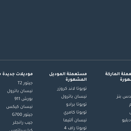
لة الماركة
مستعملة الموديل
موديلات جديدة 
هورة
المشهورة
جيتور T2
تويوتا لاند كروزر
نيسان باترول
س بنز
نيسان باترول
بورش 911
تويوتا برادو
نيسان كيكس
تويوتا كامري
جيتور G700
دبليو
نيسان ألتيما
جيب رانجلر
تويوتا راف 4