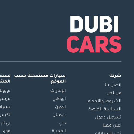
شركة
سيارات مستعملة
حسب
مستعم
الموقع
المش
إتصل بنا
الإمارات
تويوتا
من نحن
أبوظبي
مرسيد
الشروط والأحكام
العين
نسيام
السياسة الخاصة
عجمان
لكزس
تسجيل دخول
دبي
بي ام 
اعلن معنا
الفجيرة
فورد