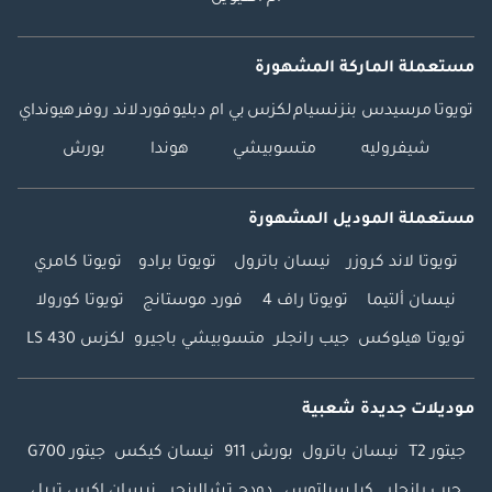
مستعملة الماركة المشهورة
تويوتا
مرسيدس بنز
نسيام
لكزس
بي ام دبليو
فورد
لاند روفر
هيونداي
شيفروليه
متسوبيشي
هوندا
بورش
مستعملة الموديل المشهورة
تويوتا لاند كروزر
نيسان باترول
تويوتا برادو
تويوتا كامري
نيسان ألتيما
تويوتا راف 4
فورد موستانج
تويوتا كورولا
تويوتا هيلوكس
جيب رانجلر
متسوبيشي باجيرو
لكزس LS 430
موديلات جديدة شعبية
جيتور T2
نيسان باترول
بورش 911
نيسان كيكس
جيتور G700
جيب رانجلر
كيا سيلتوس
دودج تشالينجر
نيسان إكس تريل