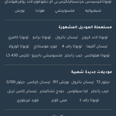
تويوتا
مرسيدس بنز
نسيام
لكزس
بي ام دبليو
فورد
لاند روفر
هيونداي
شيفروليه
متسوبيشي
هوندا
بورش
مستعملة الموديل المشهورة
تويوتا لاند كروزر
نيسان باترول
تويوتا برادو
تويوتا كامري
نيسان ألتيما
تويوتا راف 4
فورد موستانج
تويوتا كورولا
تويوتا هيلوكس
جيب رانجلر
متسوبيشي باجيرو
لكزس LS 430
موديلات جديدة شعبية
جيتور T2
نيسان باترول
بورش 911
نيسان كيكس
جيتور G700
جيب رانجلر
كيا سيلتوس
دودج تشالينجر
نيسان إكس تريل
تويوتا راف ٤
ميني كوبر
فورد تيريتوري