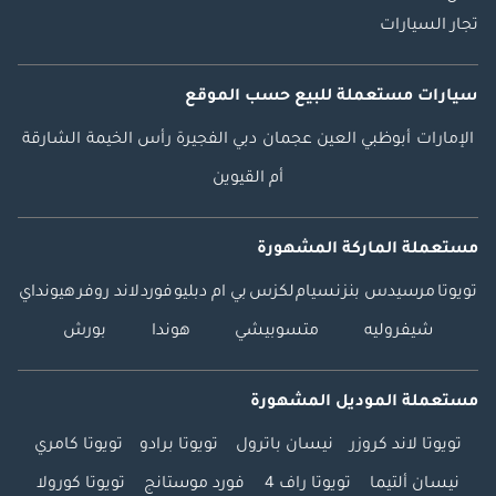
تجار السيارات
سيارات مستعملة
للبيع
حسب الموقع
الإمارات
أبوظبي
العين
عجمان
دبي
الفجيرة
رأس الخيمة
الشارقة
أم القيوين
مستعملة الماركة المشهورة
تويوتا
مرسيدس بنز
نسيام
لكزس
بي ام دبليو
فورد
لاند روفر
هيونداي
شيفروليه
متسوبيشي
هوندا
بورش
مستعملة الموديل المشهورة
تويوتا لاند كروزر
نيسان باترول
تويوتا برادو
تويوتا كامري
نيسان ألتيما
تويوتا راف 4
فورد موستانج
تويوتا كورولا