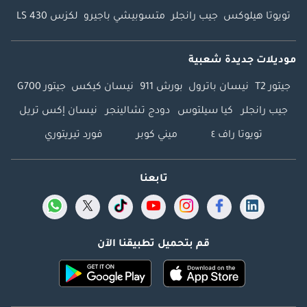
تويوتا هيلوكس
جيب رانجلر
متسوبيشي باجيرو
لكزس LS 430
موديلات جديدة شعبية
جيتور T2
نيسان باترول
بورش 911
نيسان كيكس
جيتور G700
جيب رانجلر
كيا سيلتوس
دودج تشالينجر
نيسان إكس تريل
تويوتا راف ٤
ميني كوبر
فورد تيريتوري
تابعنا
قم بتحميل تطبيقنا الآن