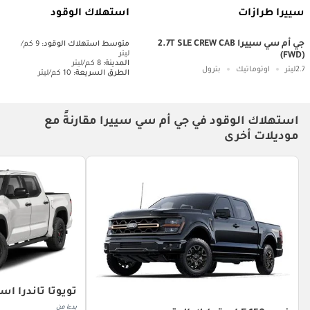
سييرا طرازات
استهلاك الوقود
جي أم سي سييرا 2.7T SLE CREW CAB
متوسط ​​استهلاك الوقود:
9 كم/
ليتر
(FWD)
المدينة:
8 كم/ليتر
2.7ليتر
اوتوماتيك
بترول
الطرق السريعة:
10 كم/ليتر
استهلاك الوقود في جي أم سي سييرا مقارنةً مع
موديلات أخرى
تويوتا تاندرا اس
بدءا من