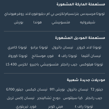
مستعملة الماركة المشهورة
تويوتا
مرسيدس بنز
نسيام
لكزس
بي ام دبليو
فورد
لاند روفر
هيونداي
شيفروليه
متسوبيشي
هوندا
بورش
مستعملة الموديل المشهورة
تويوتا لاند كروزر
نيسان باترول
تويوتا برادو
تويوتا كامري
نيسان ألتيما
تويوتا راف 4
فورد موستانج
تويوتا كورولا
تويوتا هيلوكس
جيب رانجلر
متسوبيشي باجيرو
لكزس LS 430
موديلات جديدة شعبية
جيتور T2
نيسان باترول
بورش 911
نيسان كيكس
جيتور G700
جيب رانجلر
كيا سيلتوس
دودج تشالينجر
نيسان إكس تريل
تويوتا راف ٤
ميني كوبر
فورد تيريتوري