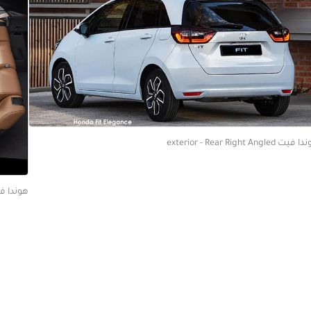
يت exterior - Rear Right Angled
هوندا فيت  - Seats