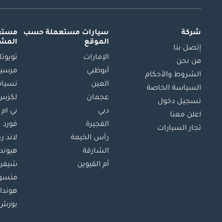
شركة
سيارات مستعملة
حسب
مستعم
الموقع
المش
إتصل بنا
الإمارات
تويوتا
من نحن
أبوظبي
مرسيد
الشروط والأحكام
العين
نسيام
السياسة الخاصة
عجمان
لكزس
تسجيل دخول
دبي
بي ام 
اعلن معنا
الفجيرة
فورد
تجار السيارات
رأس الخيمة
لاند ر
الشارقة
هيوند
أم القيوين
شيفرو
متسو
هوندا
بورش