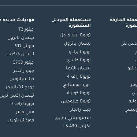
لة الماركة
مستعملة الموديل
موديلات جديدة 
هورة
المشهورة
جيتور T2
تويوتا لاند كروزر
نيسان باترول
س بنز
نيسان باترول
بورش 911
تويوتا برادو
نيسان كيكس
تويوتا كامري
جيتور G700
دبليو
نيسان ألتيما
جيب رانجلر
تويوتا راف 4
كيا سيلتوس
وفر
فورد موستانج
دودج تشالينجر
اي
تويوتا كورولا
نيسان إكس تريل
ليه
تويوتا هيلوكس
تويوتا راف ٤
بيشي
جيب رانجلر
ميني كوبر
متسوبيشي باجيرو
فورد تيريتوري
لكزس LS 430