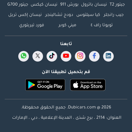
جيتور T2
نيسان باترول
بورش 911
نيسان كيكس
جيتور G700
جيب رانجلر
كيا سيلتوس
دودج تشالينجر
نيسان إكس تريل
تويوتا راف ٤
ميني كوبر
فورد تيريتوري
تابعنا
قم بتحميل تطبيقنا الآن
Dubicars.com @ 2026. جميع الحقوق محفوظة.
العنوان: 2114 ، برج شذى ، المدينة الإعلامية ، دبي ، الإمارات