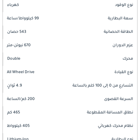
نوع الوقود
كهرباء
سعة البطارية
99 كيلوواط/ساعة
الطاقة الحصانية
543 حصان
عزم الدوران
670 نيوتن-متر
محرك
Double
نوع القيادة
All Wheel Drive
التسارع من 0 إلى 100 كلم بالساعة
4.9 ثوانٍ
السرعة القصوى
200 كم/الساعة
نطاق المسافة المقطوعة
465 كم
نظام محرك كهربائي
405 كيلوواط
نوع البطارية
Lithium-Ion