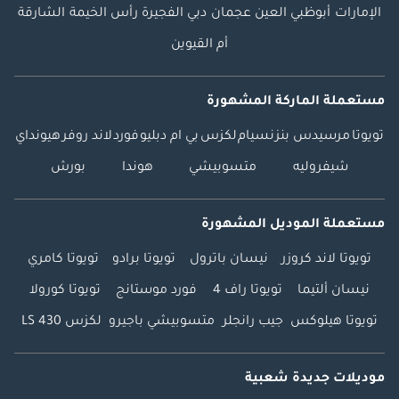
الإمارات
أبوظبي
العين
عجمان
دبي
الفجيرة
رأس الخيمة
الشارقة
أم القيوين
مستعملة الماركة المشهورة
تويوتا
مرسيدس بنز
نسيام
لكزس
بي ام دبليو
فورد
لاند روفر
هيونداي
شيفروليه
متسوبيشي
هوندا
بورش
مستعملة الموديل المشهورة
تويوتا لاند كروزر
نيسان باترول
تويوتا برادو
تويوتا كامري
نيسان ألتيما
تويوتا راف 4
فورد موستانج
تويوتا كورولا
تويوتا هيلوكس
جيب رانجلر
متسوبيشي باجيرو
لكزس LS 430
موديلات جديدة شعبية