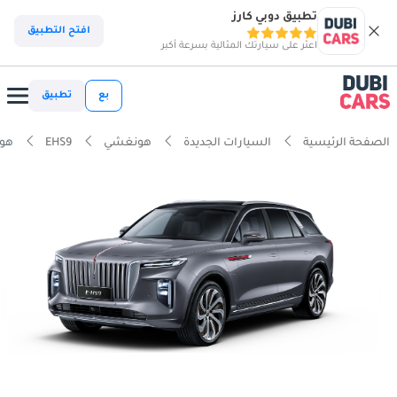
تطبيق دوبي كارز
افتح التطبيق
اعثر على سيارتك المثالية بسرعة أكبر
بع
تطبيق
الصفحة الرئيسية
السيارات الجديدة
هونغشي
EHS9
هونغش