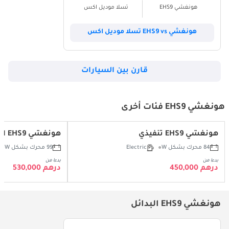
هونغشي EHS9
تسلا موديل اكس
هونغشي EHS9 vs تسلا موديل اكس
قارن بين السيارات
هونغشي EHS9 فئات أخرى
هونغشي EHS9 تنفيذي
هونغشي EHS9 الرئيسية
84 محرك بشكل W
Electric
99 محرك بشكل W
بدءا من
بدءا من
درهم 450,000
درهم 530,000
هونغشي EHS9 البدائل