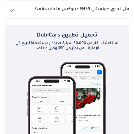
نظام الدفع في هونغشي EHS9 All Wheel Drive ديلوكس.
هل تحوي هونغشي EHS9 ديلوكس فتحة سقف؟
نعم توفر هونغشي EHS9 ديلوكس فتحة السقف كخيار.
تحميل تطبيق
DubiCars
استكشف أكثر من 30،000 سيارة جديدة ومستعملة للبيع في
الإمارات من أكثر من 350 وكيل معتمد.