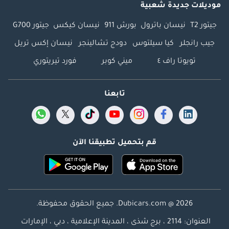
موديلات جديدة شعبية
جيتور T2
نيسان باترول
بورش 911
نيسان كيكس
جيتور G700
جيب رانجلر
كيا سيلتوس
دودج تشالينجر
نيسان إكس تريل
تويوتا راف ٤
ميني كوبر
فورد تيريتوري
تابعنا
قم بتحميل تطبيقنا الآن
Dubicars.com @ 2026. جميع الحقوق محفوظة.
العنوان: 2114 ، برج شذى ، المدينة الإعلامية ، دبي ، الإمارات