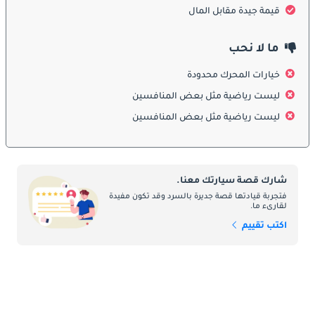
قيمة جيدة مقابل المال
خلائطية جذابة ، مما يجعل i30 تبرز على طرق الإمارات العربية المتحدة.
ما لا نحب
:
الداخلية
خيارات المحرك محدودة
ادخل إلى Hyundai i30 ، وستستقبلك بتصميم داخلي مريح ومصمم 
جيدًا. توفر المقصورة مساحة واسعة للركاب والبضائع ، مما يجعلها خيارًا 
ليست رياضية مثل بعض المنافسين
عمليًا للتنقلات اليومية والرحلات الطويلة. تساهم المواد الممتازة 
ليست رياضية مثل بعض المنافسين
والأسطح ذات الملمس الناعم في إحساس راقي وراقٍ. يأتي أحدث جيل 
من i30 مجهزًا أيضًا بأحدث ميزات المعلومات والترفيه والاتصال ، مما 
يضمن تجربة قيادة ممتعة.
شارك قصة سيارتك معنا.
فتجربة قيادتها قصة جديرة بالسرد وقد تكون مفيدة
ميزات السلامة:
لقارىء ما.
اكتب تقييم
تأتي السلامة في مقدمة أولويات هيونداي i30 الأحدث ، وهي مجهزة 
بمجموعة شاملة من ميزات الأمان لحماية ركابها. تساعد أنظمة 
مساعدة السائق المتقدمة ، بما في ذلك التحذير من الاصطدام الأمامي 
، ومساعدة الحفاظ على المسار ، والتحكم التكيفي في ثبات السرعة ، 
على تعزيز السلامة أثناء القيادة. بالإضافة إلى ذلك ، يساهم البناء القوي 
لـ i30 والوسائد الهوائية المتعددة في تصنيفات الأمان الممتازة.