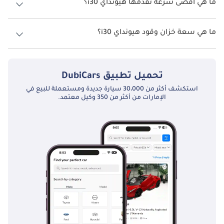
ما هي أقصى سرعة تقدمها هيونداي i30؟
المنافسون بالتفصيل:
السرعة القصوى هيونداي i30 هي TBD.
في قطاع السيارات المدمجة شديد التنافسية في الإمارات العربية 
ما هي سعة خزان وقود هيونداي i30؟
المتحدة ، تواجه هيونداي i30 منافسة من العلامات التجارية الشهيرة 
تبلغ سعة خزان الوقود في هيونداي i30 TBD.
الأخرى. قد يكون من بين المنافسين البارزين تويوتا كورولا ، المعروفة 
بموثوقيتها وعمليتها ، وهوندا سيفيك ، التي تقدم مزيجًا من الأداء 
والراحة. في حين أن هؤلاء المنافسين يتمتعون بنقاط قوتهم الفريدة ، 
تحميل تطبيق
DubiCars
فإن Hyundai i30 تتميز بتصميمها الجذاب ومقصورة داخلية غنية 
استكشف أكثر من 30،000 سيارة جديدة ومستعملة للبيع في
بالميزات وأدائها الجيد.
الإمارات من أكثر من 350 وكيل معتمد.