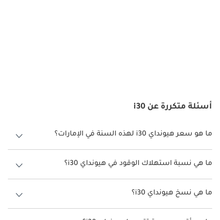
الديكورات المحرك:
يتوفر أحدث جيل من هيونداي i30 بخيارات مختلفة من المحركات ، مما 
يلبي تفضيلات واحتياجات القيادة المختلفة. من المحركات الموفرة 
للوقود والصديقة للبيئة إلى وحدات الشحن التوربيني التي تقدم أداءً 
مبهجًا ، يوفر i30 مجموعة من الخيارات للسائقين في الإمارات العربية 
المتحدة. تتزاوج المحركات مع ناقل الحركة بسلاسة ، مما يضمن تجربة 
قيادة سريعة الاستجابة وجذابة.
أسئلة متكررة عن i30
:
صيانة
ما هو سعر هيونداي i30 لهذه السنة في الإمارات؟
للحفاظ على الأداء الأمثل وطول العمر لـ Hyundai i30 ، فإن الصيانة 
هيونداي i30 لهذه السنة في الإمارات هو TBD.
الدورية ضرورية. يعد الالتزام بجدول الخدمة الموصى به من الشركة 
ما هي نسبة استهلاك الوقود في هيونداي i30؟
المصنعة ، بما في ذلك تغيير الزيت واستبدال الفلتر ودوران الإطارات ، 
أمرًا بالغ الأهمية. تساعد عمليات الفحص والخدمة الروتينية في مراكز 
اقترحت الشركة المصنعة أن تكون نسبة توفير استهلاك الوقود لسيارة
هيونداي i30 هو TBD.
خدمة Hyundai المعتمدة في الإمارات العربية المتحدة على ضمان 
ما هي نسخ هيونداي i30؟
حصول i30 على أفضل رعاية من الفنيين المهرة.
نسخ هيونداي i30 هي .