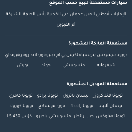
سيارات مستعملة
للبيع
حسب الموقع
الإمارات
أبوظبي
العين
عجمان
دبي
الفجيرة
رأس الخيمة
الشارقة
أم القيوين
مستعملة الماركة المشهورة
تويوتا
مرسيدس بنز
نسيام
لكزس
بي ام دبليو
فورد
لاند روفر
هيونداي
شيفروليه
متسوبيشي
هوندا
بورش
مستعملة الموديل المشهورة
تويوتا لاند كروزر
نيسان باترول
تويوتا برادو
تويوتا كامري
نيسان ألتيما
تويوتا راف 4
فورد موستانج
تويوتا كورولا
تويوتا هيلوكس
جيب رانجلر
متسوبيشي باجيرو
لكزس LS 430