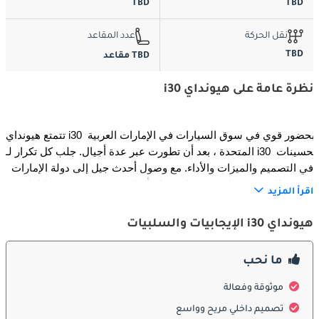
TBD
TBD
نقل الحركة
عدد المقاعد
TBD
TBD مقاعد
نظرة عامة على هيونداي i30
تتمتع هيونداي i30 بحضور قوي في سوق السيارات في الإمارات العربية 
المتحدة ، بعد أن تطورت عبر عدة أجيال. جلب كل تكرار لـ i30 تحسينات 
في التصميم والميزات والأداء. مع وصول أحدث جيل إلى دولة الإمارات 
العربية المتحدة ، فإنه يبني على نجاح أسلافه ، ويقدم حزمة متكاملة 
اقرأ المزيد
ومتعددة الاستخدامات تلبي احتياجات مجموعة واسعة من السائقين.
هيونداي i30 الإيجابيات والسلبيات
الخارج:
ما نحب
يعرض أحدث جيل من هيونداي i30 تصميمًا حديثًا ومتطورًا ، مع خطوط 
نظيفة ومظهر ديناميكي. إن شبكتها الأمامية الأنيقة ، والمصابيح الأمامية 
موثوقة وفعالة
الأنيقة ، وهيكلها المتناسب بشكل جيد يمنحها مظهرًا أنيقًا ورياضيًا. تم 
تصميم داخلي مريح وواسع
تحسين التصميم الخارجي من خلال لمسات من الكروم وعجلات 