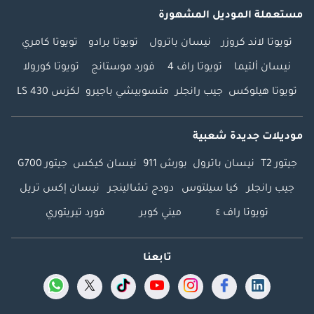
مستعملة الموديل المشهورة
تويوتا لاند كروزر
نيسان باترول
تويوتا برادو
تويوتا كامري
نيسان ألتيما
تويوتا راف 4
فورد موستانج
تويوتا كورولا
تويوتا هيلوكس
جيب رانجلر
متسوبيشي باجيرو
لكزس LS 430
موديلات جديدة شعبية
جيتور T2
نيسان باترول
بورش 911
نيسان كيكس
جيتور G700
جيب رانجلر
كيا سيلتوس
دودج تشالينجر
نيسان إكس تريل
تويوتا راف ٤
ميني كوبر
فورد تيريتوري
تابعنا