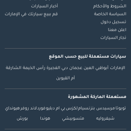
الشروط والأحكام
أخبار السيارات
السياسة الخاصة
قم ببيع سيارتك في الإمارات
تسجيل دخول
اعلن معنا
تجار السيارات
سيارات مستعملة
للبيع
حسب الموقع
الإمارات
أبوظبي
العين
عجمان
دبي
الفجيرة
رأس الخيمة
الشارقة
أم القيوين
مستعملة الماركة المشهورة
تويوتا
مرسيدس بنز
نسيام
لكزس
بي ام دبليو
فورد
لاند روفر
هيونداي
شيفروليه
متسوبيشي
هوندا
بورش