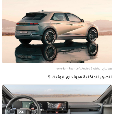
هيونداي ايونيك 5 exterior - Rear Left Angled
الصور الداخلية هيونداي ايونيك 5