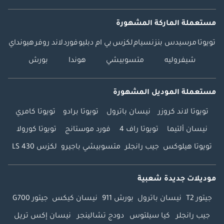
مستعملة الماركة المشهورة
تويوتا
مرسيدس بنز
نسيام
لكزس
بي ام دبليو
فورد
لاند روفر
هيونداي
شيفروليه
متسوبيشي
هوندا
بورش
مستعملة الموديل المشهورة
تويوتا لاند كروزر
نيسان باترول
تويوتا برادو
تويوتا كامري
نيسان ألتيما
تويوتا راف 4
فورد موستانج
تويوتا كورولا
تويوتا هيلوكس
جيب رانجلر
متسوبيشي باجيرو
لكزس LS 430
موديلات جديدة شعبية
جيتور T2
نيسان باترول
بورش 911
نيسان كيكس
جيتور G700
جيب رانجلر
كيا سيلتوس
دودج تشالينجر
نيسان إكس تريل