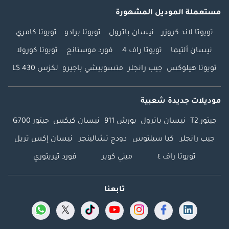
مستعملة الموديل المشهورة
تويوتا لاند كروزر
نيسان باترول
تويوتا برادو
تويوتا كامري
نيسان ألتيما
تويوتا راف 4
فورد موستانج
تويوتا كورولا
تويوتا هيلوكس
جيب رانجلر
متسوبيشي باجيرو
لكزس LS 430
موديلات جديدة شعبية
جيتور T2
نيسان باترول
بورش 911
نيسان كيكس
جيتور G700
جيب رانجلر
كيا سيلتوس
دودج تشالينجر
نيسان إكس تريل
تويوتا راف ٤
ميني كوبر
فورد تيريتوري
تابعنا