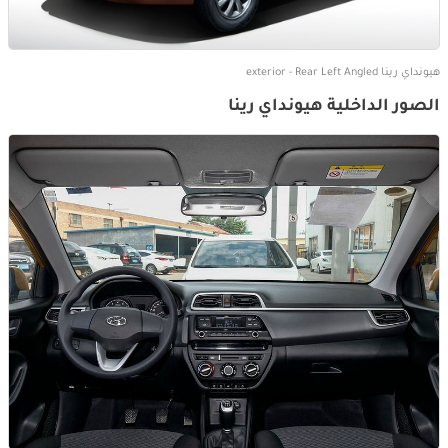
هيونداي رينا exterior - Rear Left Angled
الصور الداخلية هيونداي رينا