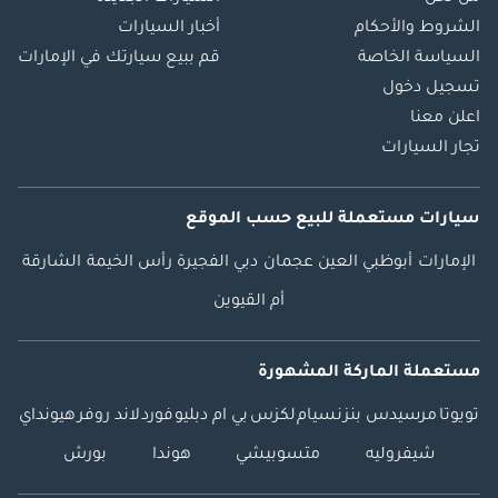
الشروط والأحكام
أخبار السيارات
السياسة الخاصة
قم ببيع سيارتك في الإمارات
تسجيل دخول
اعلن معنا
تجار السيارات
سيارات مستعملة
للبيع
حسب الموقع
الإمارات
أبوظبي
العين
عجمان
دبي
الفجيرة
رأس الخيمة
الشارقة
أم القيوين
مستعملة الماركة المشهورة
تويوتا
مرسيدس بنز
نسيام
لكزس
بي ام دبليو
فورد
لاند روفر
هيونداي
شيفروليه
متسوبيشي
هوندا
بورش