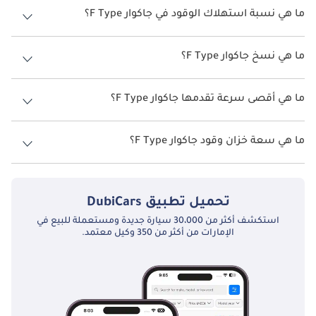
ما هي نسبة استهلاك الوقود في جاكوار F Type؟
تُقرَن كل نسخة من 2026 Jaguar F-Type بناقل حركة أوتوماتيكي ثماني 
السرعات طُوِّر بالتنسيق مع ZF، يُقدم تغييرات جير دقيقة وسريعة 
اقترحت الشركة المصنعة أن تكون نسبة توفير استهلاك الوقود لسيارة جاكوار
تتكيف باكتفاء مع أسلوب القيادة وظروف الطريق. في القيادة العادية، 
F Type هو TBD.
ما هي نسخ جاكوار F Type؟
يعمل ناقل الحركة بانتقالات ناعمة غير مستعجلة تُسهم في مستوى 
نسخ جاكوار F Type هي .
الرقي الاستثنائي لـ F-Type بوصفها سيارة يومية، بينما تُحدّ أوضاع 
ما هي أقصى سرعة تقدمها جاكوار F Type؟
Sport وDynamic من استجابة دواسة الوقود وتُبقي على الجيرات 
أطول، مما يُحوّل طابع السيارة كلياً. تُتيح بدّالات التغيير المثبتة مباشرةً 
السرعة القصوى جاكوار F Type هي TBD.
على عمود التوجيه للسائق التحكم اليدوي في أي لحظة، باستجابات 
ما هي سعة خزان وقود جاكوار F Type؟
كافية لإرضاء حتى أكثر المتحمسين مطالبة.
تبلغ سعة خزان الوقود في جاكوار F Type TBD.
يتنوع تكوين سلسلة القيادة عبر نطاق F-Type، إذ يتوفر الدفع الخلفي 
في نسخ رباعية وسداسية الأسطوانات، مانحاً تجربة السيارة الرياضية 
تحميل تطبيق
DubiCars
الأصيلة التي يتطلع إليها إرث Jaguar. الدفع الرباعي AWD متاح معياراً 
استكشف أكثر من 30،000 سيارة جديدة ومستعملة للبيع في
عبر نماذج V8، يوزع عزم المحرك باكتفاء عبر نظام يستطيع توجيه ما 
الإمارات من أكثر من 350 وكيل معتمد.
يصل إلى 50% من الطاقة المتاحة للمحور الأمامي حين تستلزم 
الظروف ذلك، دون تخفيف الطابع الخلفي الأساسي للسيارة. يُركَّب 
تفاضل خلفي محكوم إلكترونياً في النسخ الأعلى مواصفةً، يُدير توزيع 
العزم عبر المحور الخلفي لتحسين الجذب عند الخروج وتحسين 
استجابة التوجيه في المنعطفات. يُشكّل توافق التعليق النشط 