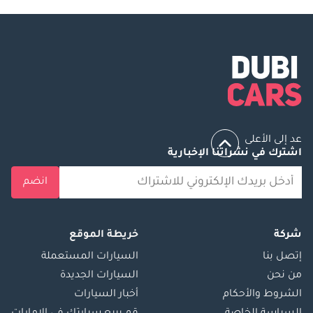
CarPlay وAndroid Auto لاسلكياً في الطرازات الحالية، بينما تُتيح 
شاشة الأدوات الرقمية مقاس 12.3 بوصة للسائق تكوين المعلومات 
المعروضة أمامه وفق تفضيله الشخصي. نظام الصوت Meridian، 
المُطوَّر خصيصاً للبيئة الصوتية لمقصورة F-Type، متاح كترقية ويُقدم 
جودة صوت قاعة الحفلات التي تحوّل الرحلات الطويلة إلى تجارب 
استماع ممتعة حقاً. سعة الصندوق 196 لتراً عملياً في كل من نسختَي 
الكوبيه والكشف، كافية لأمتعة نهاية الأسبوع. يمثل سعر Jaguar F-
Type عند هذا المستوى من المواصفات والتجهيزات حجة مقنعة لمن 
يسعون إلى كثافة القيادة وقابلية الاستخدام اليومي في حزمة واحدة 
عد إلى الأعلى
محلولة بجمال.
اشترك في نشراتنا الإخبارية
تقنية السلامة في Jaguar F-Type 2026
انضم
تتمتع 2026 Jaguar F-Type بمنظومة شاملة من أنظمة السلامة 
النشطة تضعها إلى جانب أفضل السيارات الرياضية حمايةً المتاحة حالياً، 
شركة
خريطة الموقع
مضمونةً أن تكافؤ قدرة الأداء تقنيةُ حماية على المستوى ذاته. يشمل 
التجهيز المعياري نظام الكبح الطارئ الذاتي القادر على اكتشاف 
إتصل بنا
السيارات المستعملة
المركبات والمشاة، ومساعدة البقاء في الحارة الذي يُصحح التوجيه 
من نحن
السيارات الجديدة
بلطف للحفاظ على موضع الحارة في قيادة الطرق السريعة، والتعرف 
الشروط والأحكام
أخبار السيارات
على إشارات المرور الذي يُغذي معلومات الحد الأقصى للسرعة 