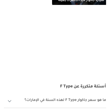
سيارة جاكوار F-Type حمراء جميلة
قوة و295 رطل-قدم من العزم، يُقدم طاقة خطية ومنعشة ورشاقة 
مفاجئة تكافئ القيادة المتحمسة على الطريق وكذلك في المضمار. 
وبالصعود في التشكيلة، يُطور محرك V6 ذو 3.0 لتر بشاحن فائق 340 
حصاناً، أو 380 حصاناً في مواصفة S، بصوت يحوّل كل حدث تسارع إلى 
مناسبة مسرحية بفضل قدرة العادم النشط على إنتاج فرقعات 
وطقطقات عند تخفيف الوقود.
تاج تشكيلة Jaguar F-Type هو محرك V8 ذو 5.0 لتر بشاحن فائق، متاح 
بمستويَي ضبط. يُنتج V8 القياسي 444 حصاناً و424 رطل-قدم من 
العزم، بينما يُطلق العنان لنسخة R بكامل 575 حصاناً و516 رطل-قدم 
من العزم، قادرة على قذف F-Type من الصفر إلى 60 ميل/ساعة في 
3.5 ثواني فحسب، في طريقها إلى سرعة قصوى محدودة عند 186 
ميل/ساعة. هذا أداء السيارات الخارقة يُقدَّم بأسلوب Jaguar الراقي 
المميز، ويمثل سعر Jaguar F-Type في مواصفة V8 R عرضاً تنافسياً 
حقيقياً أمام منافسين راسخين من Porsche وMercedes-AMG. الطابع 
التواصلي الطبيعي للمحرك V8، المُعزَّز بنظام العادم الرياضي المُثبَّت 
أسئلة متكررة عن F Type
معياراً في نسخ R، يُقدم سيمفونية ميكانيكية لا مثيل لها في حقبة 
تهيمن عليها بشكل متزايد محركات التوربو المجهولة الهوية.
ما هو سعر جاكوار F Type لهذه السنة في الإمارات؟
ناقل الحركة وسلسلة القيادة في 2026 Jaguar F-Type
جاكوار F Type لهذه السنة في الإمارات هو TBD.