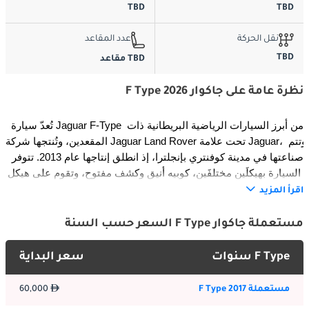
TBD
TBD
نقل الحركة
عدد المقاعد
TBD
TBD مقاعد
نظرة عامة على جاكوار F Type 2026
تُعدّ سيارة Jaguar F-Type من أبرز السيارات الرياضية البريطانية ذات 
المقعدين، وتُنتجها شركة Jaguar Land Rover تحت علامة Jaguar، وتتم 
صناعتها في مدينة كوفنتري بإنجلترا، إذ انطلق إنتاجها عام 2013. تتوفر 
السيارة بهيكلَين مختلفَين، كوبيه أنيق وكشف مفتوح، وتقوم على هيكل 
Jaguar الخفيف المصنوع بكثافة من الألومنيوم، الذي يُعزز مزيجها 
اقرأ المزيد
الاستثنائي من الأداء والرشاقة والرقي. تعتمد على مجموعة من 
المحركات البنزينية ذات الشاحن الفائق، وتتوفر بنظام الدفع الرباعي 
مستعملة جاكوار F Type السعر حسب السنة
الذكي AWD، لتقف سيارة F-Type طراز 2026 بوصفها الإصدار الأكثر 
ديناميكية، والأرقى تقنياً، والأشد جاذبيةً بصرياً في تاريخ هذه الأيقونة 
F Type سنوات
سعر البداية
الحديثة.
مستعملة F Type 2017
60,000
التاريخ والتطوير