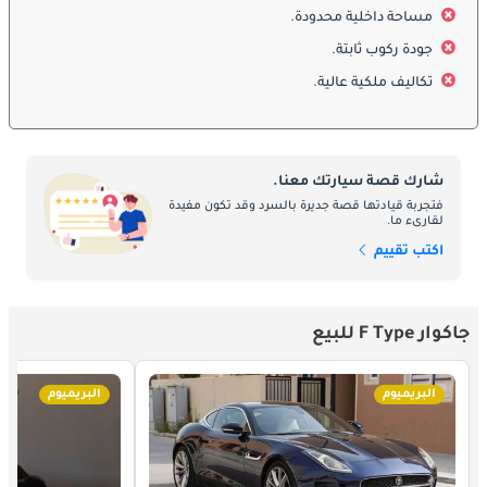
إذ تقدم أداءً يقترب من أداء السيارات الخارقة مع موثوقية وأناقة 
مساحة داخلية محدودة.
الماركات الفاخرة الحديثة. وعبر تحديثات متتالية على مدار السنوات، 
جودة ركوب ثابتة.
خضعت F-Type لتحسين مستمر شمل خيارات محركات أكثر قوة، 
وضبطاً أدق للهيكل، وتقنيات أرقى، لتأتي 2026 Jaguar F-Type تجسيداً 
تكاليف ملكية عالية.
كاملاً لكل ما صُممت هذه الآلة الرائعة لتحقيقه.
التصميم الخارجي
شارك قصة سيارتك معنا.
تُعلن Jaguar F-Type عن حضورها بلغة تصميمية تجمع بين الرصانة 
فتجربة قيادتها قصة جديرة بالسرد وقد تكون مفيدة
والدراما في آنٍ واحد، توازن نادراً ما تحققه السيارات الرياضية بهذه 
لقارىء ما.
الطبيعية. تتميز واجهتها الأمامية بشبكة واسعة ومنخفضة بإطار جريء 
اكتب تقييم
يحتضن فتحة السحب باستحكام تأكيدي، تُحاذيها مصابيح أمامية LED 
رفيعة وعدوانية تمتد داخل أجنحة المحور الأمامي بجودة قطع دقيقة تُعبّر 
مباشرةً عن نوايا F-Type في الأداء. يرتفع الغطاء الأمامي بانتفاخ 
جاكوار F Type للبيع
عضلي يوجّه الطاقة البصرية للمحرك نحو الزجاج الأمامي المائل بشدة، 
مانحاً إحساساً بالتوتر المكبوت حتى وهي واقفة.
البريميوم
البريميوم
يُعدّ مظهر الجسم الجانبي لـ Jaguar F-Type من الأكثر إشباعاً في فئة 
السيارات الرياضية، إذ ينساب خط السقف في نسخة الكوبيه بسلاسة 
مثالية نحو مؤخرة متسارعة، بينما تحافظ نسخة الكشف على نسب 