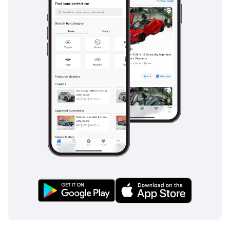
ومخففات الصدمات التكيفية والتوجيه الكهربائي الدقيق منصة هيكلية 
استثنائية في تعدديتها، قادرة على الخدمة بالتساوي بوصفها جراند تورير 
مريحة وسيارة أداء مُخلصة.
الراحة الداخلية وتقنيات المقصورة في Jaguar F-Type 2026
مقصورة 2026 Jaguar F-Type تمرين في تصميم موجَّه للسائق، حيث 
يتوجه كل عنصر نحو الشخص خلف المقود مع ضمان استمتاع الراكب 
بيئة فاخرة حقيقية. هندسة لوحة القيادة نظيفة ومعمارية في تخطيطها، 
ينتهي المنتصف بكونسول مركزي يرتفع ليُلاقي السائق في تشكيل 
محيط يمنح الشعور الفوري بكابينة القيادة. المواد طوال المقصورة 
ذات جودة راقية، إذ تُوفر تشطيبات جلد Windsor المتاحة، ومزخرفات 
من الألومنيوم المصقول وألياف الكربون، ثراءً ملمسياً وبصرياً يُبرر 
المكانة الفاخرة لـ F-Type. المقاعد الرياضية بديعة التشكيل، تمنح دعماً 
جانبياً يُثبت الركاب بحزم خلال القيادة المتحمسة مع بقائها مريحة في 
الرحلات الأطول.
يُمثّل محور نظام المعلومات والترفيه شاشة لمس مقاسها 10 بوصات 
تعمل ببرنامج Pivi Pro من Jaguar، تُقدم رسومات حادة وهياكل قائمة 
بديهية وملاحة متكاملة بإمكانيات مرور في الوقت الحقيقي. يُدعم Apple 