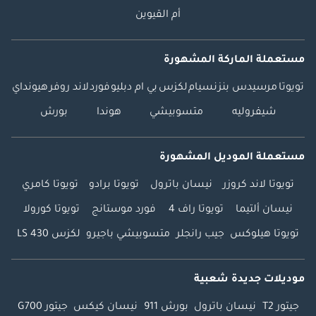
أم القيوين
مستعملة الماركة المشهورة
تويوتا
مرسيدس بنز
نسيام
لكزس
بي ام دبليو
فورد
لاند روفر
هيونداي
شيفروليه
متسوبيشي
هوندا
بورش
مستعملة الموديل المشهورة
تويوتا لاند كروزر
نيسان باترول
تويوتا برادو
تويوتا كامري
نيسان ألتيما
تويوتا راف 4
فورد موستانج
تويوتا كورولا
تويوتا هيلوكس
جيب رانجلر
متسوبيشي باجيرو
لكزس LS 430
موديلات جديدة شعبية
جيتور T2
نيسان باترول
بورش 911
نيسان كيكس
جيتور G700