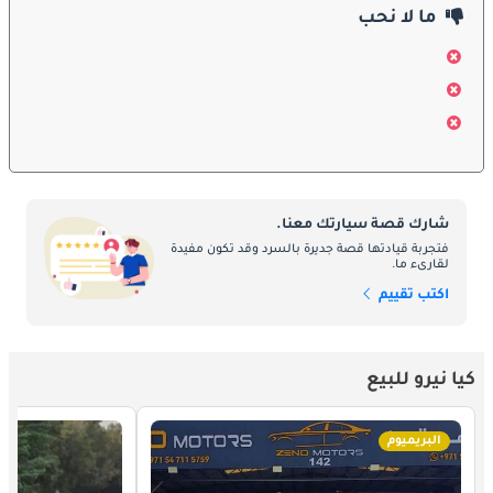
ما لا نحب
الديكورات المحرك:
تتوفر كيا نيرو في زخارف مختلفة للمحرك ، تلبي تفضيلات القيادة 
المختلفة والمخاوف البيئية. يجمع الطراز الهجين بين محرك بنزين 
موفر للوقود ومحرك كهربائي ، مما يوفر انتقالًا سلسًا بين مصادر 
الطاقة. يوفر البديل الهجين الإضافي خيار القيادة الكهربائية فقط 
والمدى الممتد مع محرك البنزين كنسخة احتياطية. أخيرًا ، تزيل 
سيارة نيرو الكهربائية بالكامل الانبعاثات تمامًا ، مما يوفر تجربة قيادة 
شارك قصة سيارتك معنا.
صديقة للبيئة.
فتجربة قيادتها قصة جديرة بالسرد وقد تكون مفيدة
لقارىء ما.
صيانة:
اكتب تقييم
تعد صيانة كيا نيرو أمرًا مريحًا وفعالًا من حيث التكلفة ، مما يضمن 
أن المالكين يمكنهم الاستمتاع بسيارتهم الصديقة للبيئة مع راحة 
كيا نيرو للبيع
البال. تجعل جداول الصيانة المنتظمة ، جنبًا إلى جنب مع الضمانات 
وحزم الخدمة ، خدمة Niro خالية من المتاعب. بالإضافة إلى ذلك ، 
فإن البنية التحتية المتنامية للشحن في الإمارات العربية المتحدة 
البريميوم
تسهل الشحن المريح لمالكي نيرو الهجين والكهربائيين بالكامل.