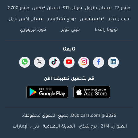
جيتور T2
نيسان باترول
بورش 911
نيسان كيكس
جيتور G700
جيب رانجلر
كيا سيلتوس
دودج تشالينجر
نيسان إكس تريل
تويوتا راف ٤
ميني كوبر
فورد تيريتوري
تابعنا
قم بتحميل تطبيقنا الآن
Dubicars.com @ 2026. جميع الحقوق محفوظة.
العنوان: 2114 ، برج شذى ، المدينة الإعلامية ، دبي ، الإمارات