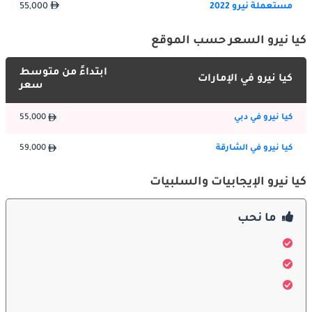
مستعملة نيرو 2022
55,000
الداخلية:
ادخل إلى كيا نيرو ، وستجد مقصورة مصممة بعناية مع مساحة رحبة 
كيا نيرو السعر حسب الموقع
وراحة لكل من السائق والركاب. تزيد المواد عالية الجودة 
والتشطيبات الممتازة من أجواء المقصورة ، مما يجعلها مكانًا لطيفًا 
ابتداءً من متوسط
كيا نيرو في الإمارات
سعر
لقضاء بعض الوقت أثناء التنقلات اليومية أو الرحلات الطويلة. يضمن 
نظام المعلومات والترفيه الحديث وأدوات التحكم البديهية الراحة 
كيا نيرو في دبي
55,000
والاتصال لجميع الركاب.
كيا نيرو في الشارقة
59,000
ميزات السلامة:
كيا نيرو الإيجابيات والسلبيات
تعتبر السلامة أولوية قصوى في كيا نيرو ، وهي مجهزة بمجموعة من 
ميزات الأمان المتقدمة لحماية الركاب ومنع الحوادث. تشتمل 
ما نحب
مجموعة السلامة في Niro على تقنيات مساعدة السائق الذكية ، 
مثل المساعدة في الحفاظ على المسار ، والتحكم التكيفي في 
التطواف ، والفرملة التلقائية في حالات الطوارئ. بالإضافة إلى ذلك ، 
يوفر التصميم الهيكلي القوي لـ Niro والوسائد الهوائية المتعددة 
حماية معززة في حالة الاصطدامات.