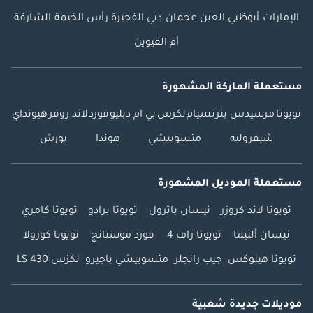
الإمارات
أبوظبي
العين
عجمان
دبي
الفجيرة
رأس الخيمة
الشارقة
أم القيوين
مستعملة الماركة المشهورة
تويوتا
مرسيدس بنز
نسيام
لكزس
بي ام دبليو
فورد
لاند روفر
هيونداي
شيفروليه
متسوبيشي
هوندا
بورش
مستعملة الموديل المشهورة
تويوتا لاند كروزر
نيسان باترول
تويوتا برادو
تويوتا كامري
نيسان ألتيما
تويوتا راف 4
فورد موستانج
تويوتا كورولا
تويوتا هيلوكس
جيب رانجلر
متسوبيشي باجيرو
لكزس LS 430
موديلات جديدة شعبية