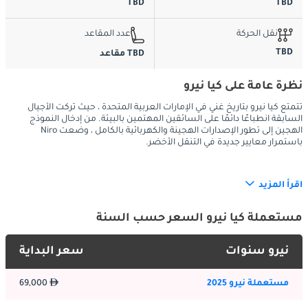
TBD
TBD
نقل الحركة
عدد المقاعد
TBD
TBD مقاعد
نظرة عامة على كيا نيرو
تتمتع كيا نيرو بتاريخ غني في الإمارات العربية المتحدة ، حيث تركت الأجيال
السابقة انطباعًا دائمًا على السائقين المهتمين بالبيئة. من إدخال النموذج
الهجين إلى تطور الإصدارات الهجينة والكهربائية بالكامل ، وضعت Niro
باستمرار معايير جديدة في التنقل الأخضر.
اقرأ المزيد
الخارج:
يتميز أحدث جيل من كيا نيرو بتصميم خارجي عصري وأنيق ينضح 
مستعملة كيا نيرو السعر حسب السنة
بالتطور والكفاءة الديناميكية الهوائية. تخلق خطوطها الأنيقة وشبكها 
الأمامي الجريء وإضاءة LED المميزة حضوراً لافتاً للنظر على طرق 
نيرو سنوات
سعر البداية
الإمارات العربية المتحدة. تتيح خيارات الألوان المتاحة وتصميمات 
العجلات المعدنية للمشترين تخصيص سيارة نيرو لتناسب أذواقهم.
مستعملة نيرو 2025
69,000