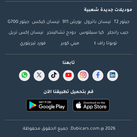
موديلات جديدة شعبية
جيتور T2
نيسان باترول
بورش 911
نيسان كيكس
جيتور G700
جيب رانجلر
كيا سيلتوس
دودج تشالينجر
نيسان إكس تريل
تويوتا راف ٤
ميني كوبر
فورد تيريتوري
تابعنا
قم بتحميل تطبيقنا الآن
Dubicars.com @ 2026. جميع الحقوق محفوظة.