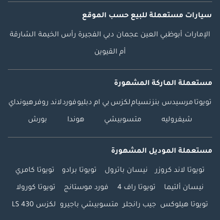
سيارات مستعملة
للبيع
حسب الموقع
الإمارات
أبوظبي
العين
عجمان
دبي
الفجيرة
رأس الخيمة
الشارقة
أم القيوين
مستعملة الماركة المشهورة
تويوتا
مرسيدس بنز
نسيام
لكزس
بي ام دبليو
فورد
لاند روفر
هيونداي
شيفروليه
متسوبيشي
هوندا
بورش
مستعملة الموديل المشهورة
تويوتا لاند كروزر
نيسان باترول
تويوتا برادو
تويوتا كامري
نيسان ألتيما
تويوتا راف 4
فورد موستانج
تويوتا كورولا
تويوتا هيلوكس
جيب رانجلر
متسوبيشي باجيرو
لكزس LS 430