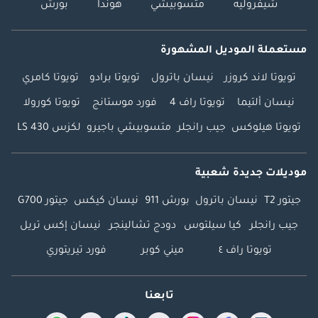
شيفروليه
متسوبيشي
هوندا
بورش
مستعملة الموديل المشهورة
تويوتا لاند كروزر
نيسان باترول
تويوتا برادو
تويوتا كامري
نيسان ألتيما
تويوتا راف 4
فورد موستانج
تويوتا كورولا
تويوتا هيلوكس
جيب رانجلر
متسوبيشي باجيرو
لكزس LS 430
موديلات جديدة شعبية
جيتور T2
نيسان باترول
بورش 911
نيسان كيكس
جيتور G700
جيب رانجلر
كيا سيلتوس
دودج تشالينجر
نيسان إكس تريل
تويوتا راف ٤
ميني كوبر
فورد تيريتوري
تابعنا