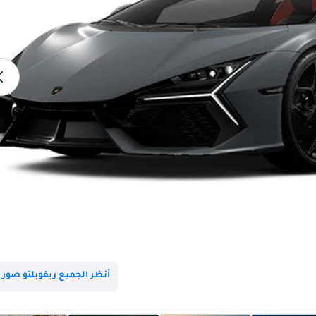
أنظر الجميع ريفويلتو صور