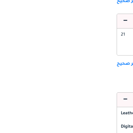
ير صحيح
21
ير صحيح
Leath
Digita