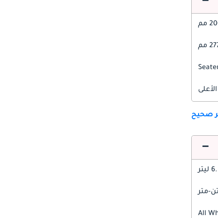
 مم
2 مم
الأعلى
ير صحيح
 ليتر
All W