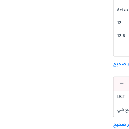
12
12.6
ير صحيح
DCT
ع كلي
ير صحيح