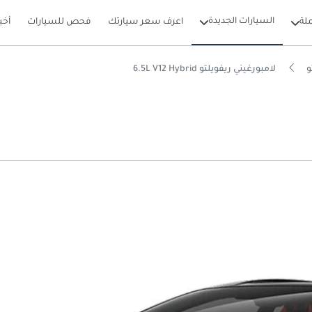
السيارات الجديدة
لة
اعرف سعر سيارتك
فحص للسيارات
أخب
و
لامبورغيني ريفويلتو 6.5L V12 Hybrid