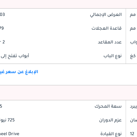
العرض الإجمالي
2003
قاعدة العجلات
779
عدد المقاعد
2 Seater
نوع الباب
أبواب تفتح إلى 
الإبلاغ عن سعر غ
برد
سعة المحرك
6.5
عزم الدوران
725 نيوتن-متر
12
نوع القيادة
heel Drive