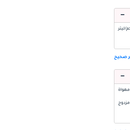
ير صحيح
مهواة
مزدوج