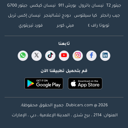
جيتور T2
نيسان باترول
بورش 911
نيسان كيكس
جيتور G700
جيب رانجلر
كيا سيلتوس
دودج تشالينجر
نيسان إكس تريل
تويوتا راف ٤
ميني كوبر
فورد تيريتوري
تابعنا
قم بتحميل تطبيقنا الآن
Dubicars.com @ 2026. جميع الحقوق محفوظة.
العنوان: 2114 ، برج شذى ، المدينة الإعلامية ، دبي ، الإمارات