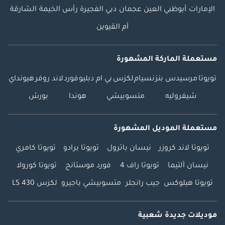
الإمارات
أبوظبي
العين
عجمان
دبي
الفجيرة
رأس الخيمة
الشارقة
أم القيوين
مستعملة الماركة المشهورة
تويوتا
مرسيدس بنز
نسيام
لكزس
بي ام دبليو
فورد
لاند روفر
هيونداي
شيفروليه
متسوبيشي
هوندا
بورش
مستعملة الموديل المشهورة
تويوتا لاند كروزر
نيسان باترول
تويوتا برادو
تويوتا كامري
نيسان ألتيما
تويوتا راف 4
فورد موستانج
تويوتا كورولا
تويوتا هيلوكس
جيب رانجلر
متسوبيشي باجيرو
لكزس LS 430
موديلات جديدة شعبية