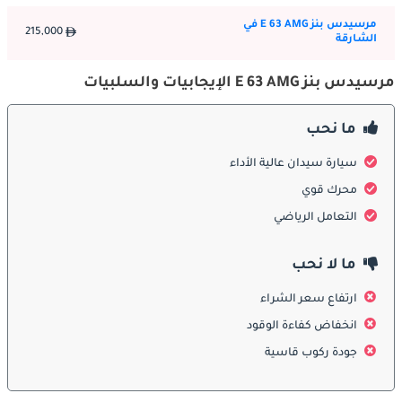
في الجر والثبات، ونظام تعليق AMG محسّن لتحسين التحكم. تشمل 
مرسيدس بنز E 63 AMG في
ميزات مساعدة السائق التحكم التكيفي في السرعة، ونظام الحفاظ 
215,000
الشارقة
على المسار، ومراقبة النقطة العمياء، ونظام منع التصادم. يضمن 
الهيكل المقوى وأنظمة السلامة الديناميكية حماية ممتازة أثناء القيادة 
مرسيدس بنز E 63 AMG الإيجابيات والسلبيات
الرياضية والحضرية.
المحركات
ما نحب
سيارة سيدان عالية الأداء
تعمل E 63 AMG بمحرك V8 توين توربو سعة 5.5 لتر ينتج حوالي 518–
571 حصان و700–760 نيوتن متر من عزم الدوران حسب الجيل. تشمل 
محرك قوي
خيارات ناقل الحركة ناقل أوتوماتيكي AMG SPEEDSHIFT من 7 
التعامل الرياضي
سرعات. يعد الدفع الخلفي قياسيًا، بينما يتوفر الدفع الرباعي 4MATIC 
لتحسين الجر والثبات. تتسارع السيارة من 0 إلى 100 كم/ساعة في 
ما لا نحب
3.5–4.1 ثوانٍ، مما يجمع بين القوة الخام والتحكم الدقيق.
ارتفاع سعر الشراء
الصيانة
انخفاض كفاءة الوقود
تتطلب صيانة E 63 AMG خدمة متخصصة لمحركها عالي الأداء، وناقل 
جودة ركوب قاسية
الحركة، ونظام التعليق AMG، والأنظمة الإلكترونية. تضمن الصيانة 
الدورية في مراكز AMG المعتمدة الأداء الأمثل، والسلامة، وطول العمر. 