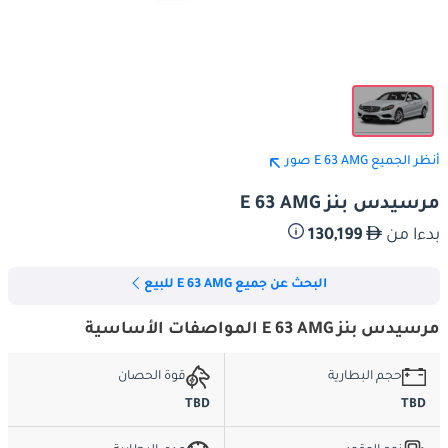
أنظر الجميع E 63 AMG صور
مرسيدس بنز E 63 AMG
بدءا من
130,199
البحث عن جميع E 63 AMG للبيع
مرسيدس بنز E 63 AMG المواصفات الأساسية
حجم البطارية
قوة الحصان
TBD
TBD