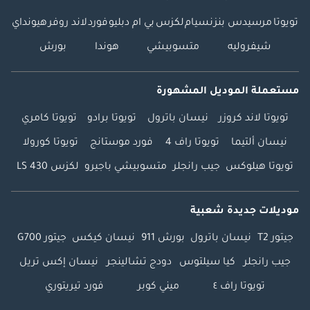
تويوتا
مرسيدس بنز
نسيام
لكزس
بي ام دبليو
فورد
لاند روفر
هيونداي
شيفروليه
متسوبيشي
هوندا
بورش
مستعملة الموديل المشهورة
تويوتا لاند كروزر
نيسان باترول
تويوتا برادو
تويوتا كامري
نيسان ألتيما
تويوتا راف 4
فورد موستانج
تويوتا كورولا
تويوتا هيلوكس
جيب رانجلر
متسوبيشي باجيرو
لكزس LS 430
موديلات جديدة شعبية
جيتور T2
نيسان باترول
بورش 911
نيسان كيكس
جيتور G700
جيب رانجلر
كيا سيلتوس
دودج تشالينجر
نيسان إكس تريل
تويوتا راف ٤
ميني كوبر
فورد تيريتوري