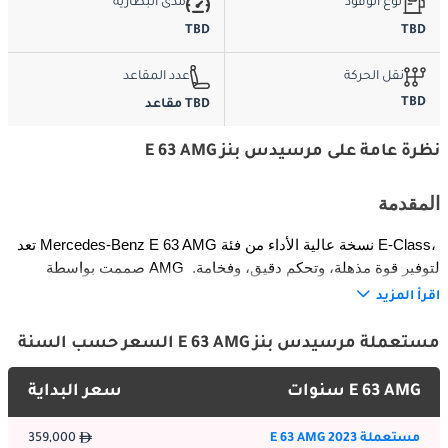
نوع الوقود
مدى البطارية
TBD
TBD
نقل الحركة
عدد المقاعد
TBD
TBD مقاعد
نظرة عامة على مرسيدس بنز E 63 AMG
المقدمة
تعد Mercedes-Benz E 63 AMG نسخة عالية الأداء من فئة E-Class، 
صممت بواسطة AMG لتوفير قوة مذهلة، وتحكم دقيق، وفخامة. 
تستهدف E 63 AMG عشاق القيادة والمديرين التنفيذيين الباحثين عن 
اقرأ المزيد
تجربة قيادة متفوقة، حيث تجمع بين الأداء العدواني والراحة 
والتكنولوجيا المتقدمة. يجمع التوازن بين المكانة، والرياضية، والراحة، 
مستعملة مرسيدس بنز E 63 AMG السعر حسب السنة
ليكون مرجعًا في فئة سيارات السيدان الفاخرة متوسطة الحجم عالية 
الأداء.
E 63 AMG سنوات
سعر البداية
الخارج
مستعملة E 63 AMG 2023
359,000