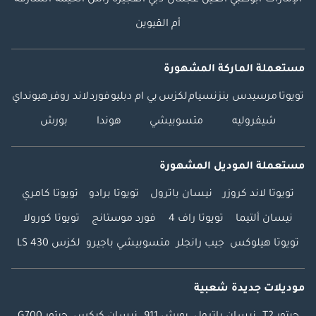
الإمارات
أبوظبي
العين
عجمان
دبي
الفجيرة
رأس الخيمة
الشارقة
أم القيوين
مستعملة الماركة المشهورة
تويوتا
مرسيدس بنز
نسيام
لكزس
بي ام دبليو
فورد
لاند روفر
هيونداي
شيفروليه
متسوبيشي
هوندا
بورش
مستعملة الموديل المشهورة
تويوتا لاند كروزر
نيسان باترول
تويوتا برادو
تويوتا كامري
نيسان ألتيما
تويوتا راف 4
فورد موستانج
تويوتا كورولا
تويوتا هيلوكس
جيب رانجلر
متسوبيشي باجيرو
لكزس LS 430
موديلات جديدة شعبية