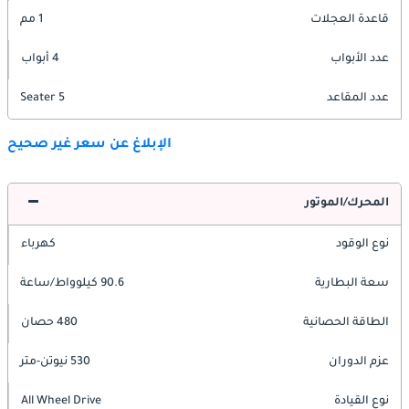
قاعدة العجلات
1 مم
عدد الأبواب
4 أبواب
عدد المقاعد
5 Seater
الإبلاغ عن سعر غير صحيح
المحرك/الموتور
نوع الوقود
كهرباء
سعة البطارية
90.6 كيلوواط/ساعة
الطاقة الحصانية
480 حصان
عزم الدوران
530 نيوتن-متر
نوع القيادة
All Wheel Drive