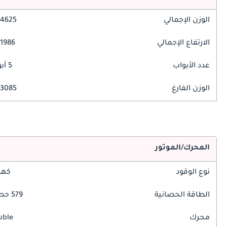
الوزن الإجمالي
4625 مم
الارتفاع الإجمالي
1986 مم
عدد الأبواب
5 أبواب
الوزن الفارغ
3085 كغ
المحرك/الموتور
نوع الوقود
كهر
الطاقة الحصانية
579 حصان
محرك
uble