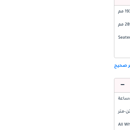
1 مم
 مم
ير صحيح
All W