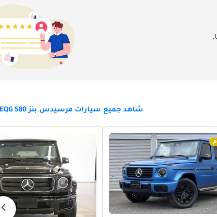
.
شاهد جميع سيارات مرسيدس بنز EQG 580 للبيع
م