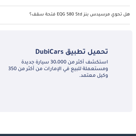
نظام الدفع في مرسيدس بنز EQG 580 All Wheel Drive Std.
هل تحوي مرسيدس بنز EQG 580 Std فتحة سقف؟
نعم توفر مرسيدس بنز EQG 580 Std فتحة السقف كخيار.
تحميل تطبيق
DubiCars
استكشف أكثر من 30،000 سيارة جديدة
ومستعملة للبيع في الإمارات من أكثر من 350
وكيل معتمد.