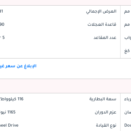
العرض الإجمالي
931
قاعدة العجلات
2890
عدد المقاعد
5 Seater
الإبلاغ عن سعر غ
باء
سعة البطارية
116 كيلوواط/ساعة
عزم الدوران
1165 نيوتن-متر
Do
نوع القيادة
heel Drive