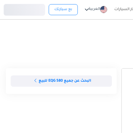
تسجيل دخول
العربية
ار السيارات
بع سيارتك
البحث عن جميع EQG 580 للبيع