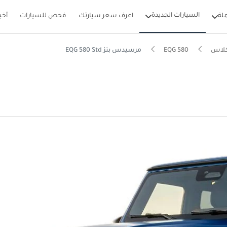
السيارات الجديدة
لة
اعرف سعر سيارتك
فحص للسيارات
أخب
كلاس
EQG 580
مرسيدس بنز EQG 580 Std