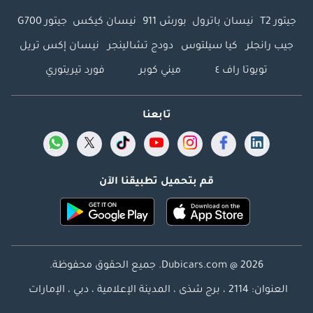
جيتور T2
نيسان باترول
بورش 911
نيسان كيكس
جيتور G700
جيب رانجلر
كيا سيلتوس
دودج تشالينجر
نيسان إكس تريل
تويوتا راف ٤
ميني كوبر
فورد تيريتوري
تابعنا
قم بتحميل تطبيقنا الآن
Dubicars.com @ 2026. جميع الحقوق محفوظة.
العنوان: 2114 ، برج شذى ، المدينة الإعلامية ، دبي ، الإمارات