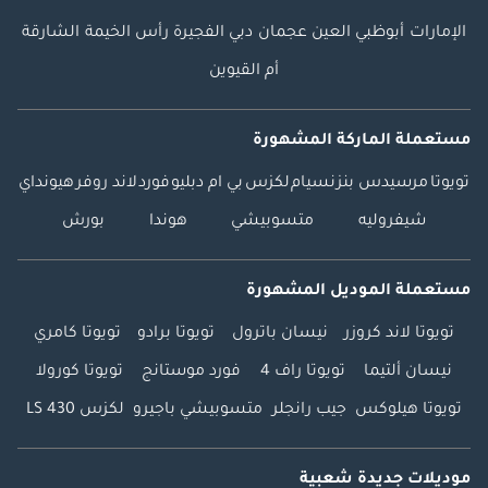
الإمارات
أبوظبي
العين
عجمان
دبي
الفجيرة
رأس الخيمة
الشارقة
أم القيوين
مستعملة الماركة المشهورة
تويوتا
مرسيدس بنز
نسيام
لكزس
بي ام دبليو
فورد
لاند روفر
هيونداي
شيفروليه
متسوبيشي
هوندا
بورش
مستعملة الموديل المشهورة
تويوتا لاند كروزر
نيسان باترول
تويوتا برادو
تويوتا كامري
نيسان ألتيما
تويوتا راف 4
فورد موستانج
تويوتا كورولا
تويوتا هيلوكس
جيب رانجلر
متسوبيشي باجيرو
لكزس LS 430
موديلات جديدة شعبية