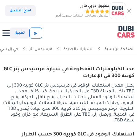
تطبيق دوبي كارز
افتح التطبيق
اعثر على سيارتك المثالية بسرعة أكبر
بع
تطبيق
الصفحة الرئيسية
السيارات الجديدة
مرسيدس بنز
جي إل سي ك
عدد الكيلومترات المقطوعة في سيارة مرسيدس بنز GLC
كوبيه 300 في الإمارات
يصل معدل استهلاك الوقود في مرسيدس بنز GLC كوبيه 300 إلى
TBD داخل المدينة TBD على الطرق السريعة. قد يختلف معدل
استهلاك الوقود الفعلي باختلاف الطراز، ونوع ناقل الحركة، ونوع
الوقود، وعادات القيادة الشخصية. سواءً للتنقلات اليومية أو الرحلات
الطويلة، توفر مرسيدس بنز GLC كوبيه 300 مدى قيادة يُقدر بـ TBD
في المدينة، ويصل إلى TBD على الطرق السريعة، مع خزان وقود
سعة TBD.
استهلاك الوقود في GLC كوبيه 300 حسب الطراز