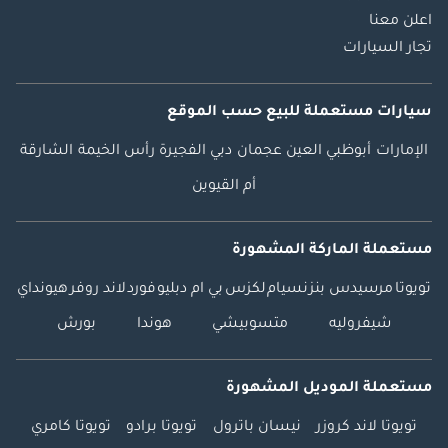
اعلن معنا
تجار السيارات
سيارات مستعملة
للبيع
حسب الموقع
الإمارات
أبوظبي
العين
عجمان
دبي
الفجيرة
رأس الخيمة
الشارقة
أم القيوين
مستعملة الماركة المشهورة
تويوتا
مرسيدس بنز
نسيام
لكزس
بي ام دبليو
فورد
لاند روفر
هيونداي
شيفروليه
متسوبيشي
هوندا
بورش
مستعملة الموديل المشهورة
تويوتا لاند كروزر
نيسان باترول
تويوتا برادو
تويوتا كامري