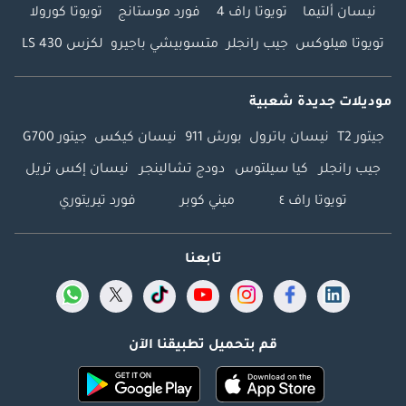
نيسان ألتيما
تويوتا راف 4
فورد موستانج
تويوتا كورولا
تويوتا هيلوكس
جيب رانجلر
متسوبيشي باجيرو
لكزس LS 430
موديلات جديدة شعبية
جيتور T2
نيسان باترول
بورش 911
نيسان كيكس
جيتور G700
جيب رانجلر
كيا سيلتوس
دودج تشالينجر
نيسان إكس تريل
تويوتا راف ٤
ميني كوبر
فورد تيريتوري
تابعنا
قم بتحميل تطبيقنا الآن