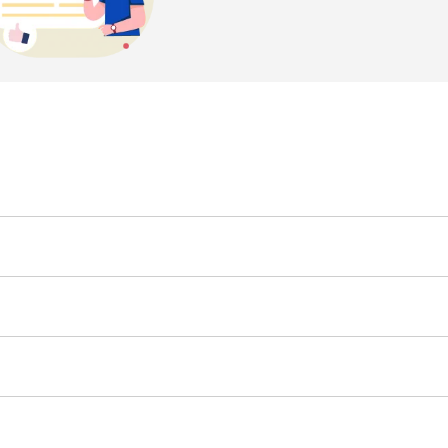
تُعد صيانة NP300 سهلة ومصممة لتلبية متطلبات الاستخدام الشاق. تشمل الصيانة الدورية تغيير الزيت، وفحص الم
قطع الغيار جيد في معظم الأسواق العالمية. ومع العناية المستمرة، تقدم NP300 عمراً طويلاً وتحافظ على
تنافس نيسان NP300 شاحنات بيك أب شهيرة مثل تويوتا ه
على القوة أو الفخامة، إلا أن NP300 معروفة بتوازنها بين السعر المناسب، والمتانة، والعملية. ما يجعلها خيارا