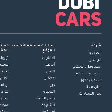
شركة
سيارات مستعملة
حسب
مستعم
الموقع
المش
إتصل بنا
الإمارات
تويوتا
من نحن
أبوظبي
مرسيد
الشروط والأحكام
العين
نسيام
السياسة الخاصة
عجمان
لكزس
تسجيل دخول
دبي
بي ام 
اعلن معنا
الفجيرة
فورد
تجار السيارات
رأس الخيمة
لاند ر
الشارقة
هيوند