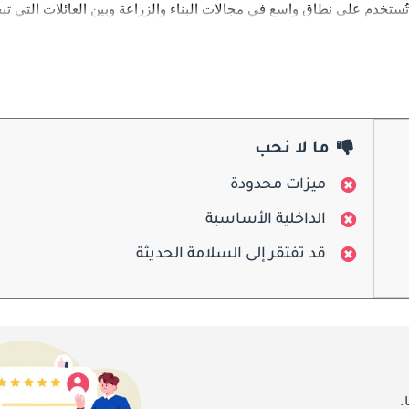
يتميز تصميم NP300 بالجرأة والقوة، حيث يضم شبكاً أمامياً عريضاً، ومصابيح حادة، وأ
التجهيزات لمسات كروم، وعجلات معدنية، ومصابيح LED. صُممت مساحة التحميل لتحمل الأوزان الثقيلة، مع ألواح معززة وخطافات عملية لتثب
ما لا نحب
ميزات محدودة
الداخلية الأساسية
من الداخل، تجمع NP300 بين الراحة والعملية. تتسع المقصورة لما يصل إلى خمسة ركاب في نسخ الكابينة 
قد تفتقر إلى السلامة الحديثة
.