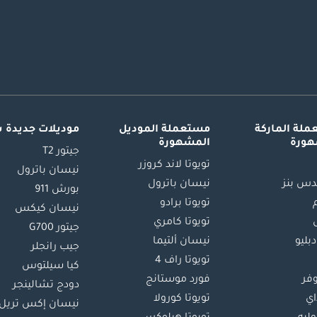
لة الماركة
مستعملة الموديل
موديلات جديدة 
هورة
المشهورة
جيتور T2
تويوتا لاند كروزر
نيسان باترول
س بنز
نيسان باترول
بورش 911
تويوتا برادو
نيسان كيكس
تويوتا كامري
جيتور G700
دبليو
نيسان ألتيما
جيب رانجلر
تويوتا راف 4
كيا سيلتوس
وفر
فورد موستانج
دودج تشالينجر
اي
تويوتا كورولا
نيسان إكس تريل