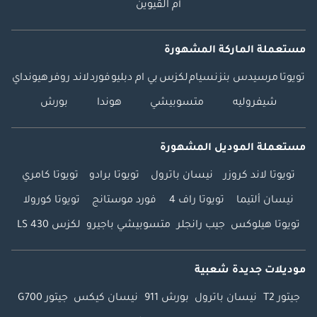
أم القيوين
مستعملة الماركة المشهورة
تويوتا
مرسيدس بنز
نسيام
لكزس
بي ام دبليو
فورد
لاند روفر
هيونداي
شيفروليه
متسوبيشي
هوندا
بورش
مستعملة الموديل المشهورة
تويوتا لاند كروزر
نيسان باترول
تويوتا برادو
تويوتا كامري
نيسان ألتيما
تويوتا راف 4
فورد موستانج
تويوتا كورولا
تويوتا هيلوكس
جيب رانجلر
متسوبيشي باجيرو
لكزس LS 430
موديلات جديدة شعبية
جيتور T2
نيسان باترول
بورش 911
نيسان كيكس
جيتور G700