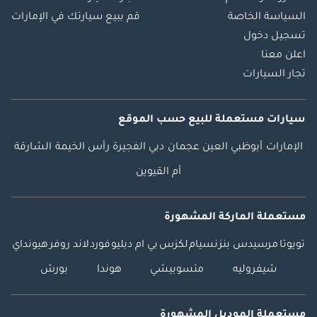
السياسة الخاصة
قم ببيع سيارتك في الإمارات
تسجيل دخول
اعلن معنا
تجار السيارات
سيارات مستعملة
للبيع
حسب الموقع
الإمارات
أبوظبي
العين
عجمان
دبي
الفجيرة
رأس الخيمة
الشارقة
أم القيوين
مستعملة الماركة المشهورة
تويوتا
مرسيدس بنز
نسيام
لكزس
بي ام دبليو
فورد
لاند روفر
هيونداي
شيفروليه
متسوبيشي
هوندا
بورش
مستعملة الموديل المشهورة