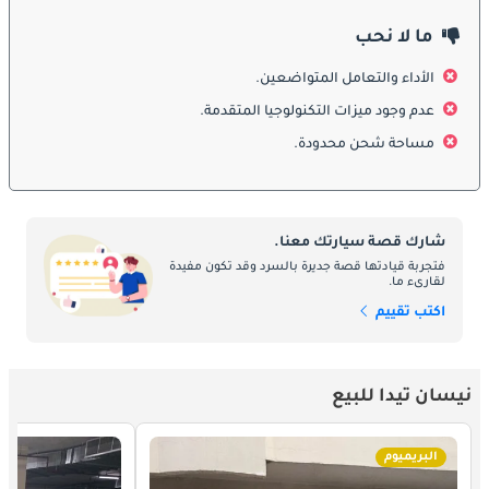
تعتبر السلامة من أولويات نيسان تيدا ، وهي مجهزة بميزات أمان 
ما لا نحب
أساسية لضمان حماية ركابها. من بنيتها القوية ونظام الوسادة الهوائية 
الأداء والتعامل المتواضعين.
المتقدم إلى نظام المكابح المانعة للانغلاق والتحكم الإلكتروني في 
الثبات ، تعطي تيدا الأولوية للسلامة وراحة البال أثناء كل رحلة. توفر 
عدم وجود ميزات التكنولوجيا المتقدمة.
ميزات الأمان الإضافية ، مثل كاميرات الرؤية الخلفية ومراقبة ضغط 
مساحة شحن محدودة.
الإطارات ، مزيدًا من الثقة عند التنقل في شوارع المدينة المزدحمة 
والطرق السريعة.
شارك قصة سيارتك معنا.
الديكورات المحرك
فتجربة قيادتها قصة جديرة بالسرد وقد تكون مفيدة
لقارىء ما.
تحت غطاء المحرك ، توفر نيسان تيدا مجموعة من خيارات المحرك 
الفعالة والموثوقة لتناسب تفضيلات القيادة المختلفة. توفر محركات 
اكتب تقييم
تيدا طاقة كافية للتنقل اليومي والرحلات البرية مع الحفاظ على كفاءة 
الوقود. إن التعامل السلس والمتجاوب مع Tiida يجعلها خيارًا عمليًا 
للتنقل عبر حركة المرور في المناطق الحضرية والرحلات الطويلة على 
نيسان تيدا للبيع
حد سواء.
البريميوم
صيانة