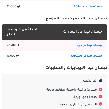
عبر شوارع المدينة وأماكن وقوف السيارات الضيقة. تساهم عناصر 
مستعملة تيدا 2014
13,000
تصميم تيدا ، بما في ذلك شبك نيسان المميز ، والمصابيح الأمامية 
الأنيقة ، والخطوط المحددة جيدًا ، في مظهرها الجذاب والودود. تسمح 
نيسان تيدا السعر حسب الموقع
خيارات الألوان الخارجية وتصميمات العجلات المصنوعة من السبائك 
للمشترين في الإمارات العربية المتحدة بإضفاء الطابع الشخصي على 
ابتداءً من متوسط
تيدا لتتناسب مع ذوقهم وأسلوب حياتهم.
نيسان تيدا في الإمارات
سعر
نيسان تيدا في دبي
22,500
الداخلية
ادخل إلى نيسان تيدا ، وستستقبلك مساحة داخلية واسعة وعملية 
نيسان تيدا في الشارقة
13,000
مصممة لتعزيز الراحة والرفاهية. تتميز المقصورة بمساحة واسعة 
للأرجل ومساحة للرأس لكل من الركاب الأماميين والخلفيين ، مما 
نيسان تيدا الإيجابيات والسلبيات
يجعلها مناسبة للعائلات والرحلات الطويلة. توفر مقاعد تيدا دعمًا كافيًا 
للقيادة الممتدة ، بينما تضمن أدوات التحكم سهلة الاستخدام ونظام 
ما نحب
المعلومات والترفيه تجربة قيادة سلسة. يضيف تصميم لوحة العدادات 
المباشر والمواد عالية الجودة إلى الراحة الشاملة والتطبيق العملي 
مساحة داخلية واسعة ومقاعد مريحة.
لسيارة Tiida.
كفاءة وقود جيدة.
التسعير في متناول الجميع.
ميزات السلامة