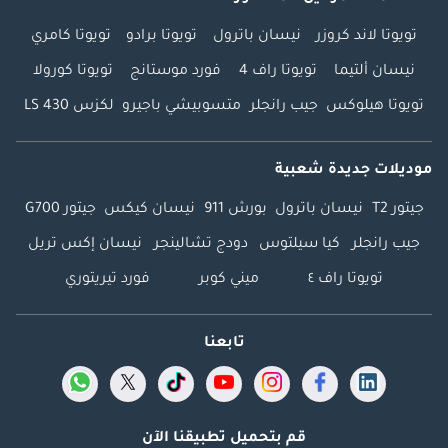
تويوتا لاند كروزر
نيسان باترول
تويوتا برادو
تويوتا كامري
نيسان ألتيما
تويوتا راف 4
فورد موستانج
تويوتا كورولا
تويوتا هيلوكس
جيب رانجلر
متسوبيشي باجيرو
لكزس LS 430
موديلات جديدة شعبية
جيتور T2
نيسان باترول
بورش 911
نيسان كيكس
جيتور G700
جيب رانجلر
كيا سيلتوس
دودج تشالينجر
نيسان إكس تريل
تويوتا راف ٤
ميني كوبر
فورد تيريتوري
تابعنا
قم بتحميل تطبيقنا الآن