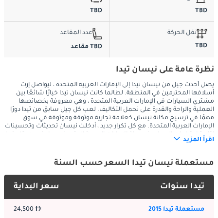
TBD
TBD
نقل الحركة
عدد المقاعد
TBD
TBD مقاعد
نظرة عامة على نيسان تيدا
يصل أحدث جيل من نيسان تيدا إلى الإمارات العربية المتحدة ، ليواصل إرث
أسلافها المحترمين في المنطقة. لطالما كانت نيسان تيدا خيارًا شائعًا بين
مشتري السيارات في الإمارات العربية المتحدة ، وهي معروفة بخصائصها
العملية والراحة والقدرة على تحمل التكاليف. لعب كل جيل سابق من تيدا دورًا
مهمًا في ترسيخ مكانة نيسان كعلامة تجارية موثوقة وموثوقة في سوق
الإمارات العربية المتحدة. مع كل تكرار جديد ، أدخلت نيسان تحديثات وتحسينات
لتلبية احتياجات العملاء في دولة الإمارات العربية المتحدة ، مما يضمن بقاء تيدا
اقرأ المزيد
الخيار الأفضل لأولئك الذين يبحثون عن سيارة صغيرة عملية وذات قيمة مقابل
المال.
مستعملة نيسان تيدا السعر حسب السنة
الخارج
تيدا سنوات
سعر البداية
تتميز نيسان تيدا بتصميم خارجي بسيط ولكنه أنيق وحديث وديناميكي 
مستعملة تيدا 2015
24,500
هوائي. تجعل أبعادها المدمجة وخطوطها الناعمة من السهل المناورة 