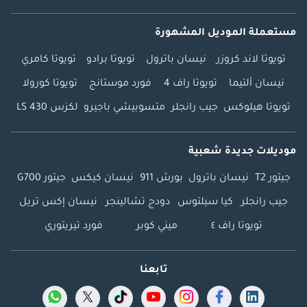
مستعملة الموديل المشهورة
تويوتا لاند كروزر
نيسان باترول
تويوتا برادو
تويوتا كامري
نيسان ألتيما
تويوتا راف 4
فورد موستانج
تويوتا كورولا
تويوتا هيلوكس
جيب رانجلر
متسوبيشي باجيرو
لكزس LS 430
موديلات جديدة شعبية
جيتور T2
نيسان باترول
بورش 911
نيسان كيكس
جيتور G700
جيب رانجلر
كيا سيلتوس
دودج تشالينجر
نيسان إكس تريل
تويوتا راف ٤
ميني كوبر
فورد تيريتوري
تابعنا