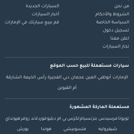
من نحن
السيارات الجديدة
الشروط والأحكام
أخبار السيارات
السياسة الخاصة
قم ببيع سيارتك في الإمارات
تسجيل دخول
اعلن معنا
تجار السيارات
سيارات مستعملة
للبيع
حسب الموقع
الإمارات
أبوظبي
العين
عجمان
دبي
الفجيرة
رأس الخيمة
الشارقة
أم القيوين
مستعملة الماركة المشهورة
تويوتا
مرسيدس بنز
نسيام
لكزس
بي ام دبليو
فورد
لاند روفر
هيونداي
شيفروليه
متسوبيشي
هوندا
بورش