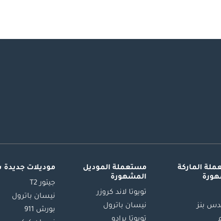
لة الماركة
مستعملة الموديل
موديلات جديدة 
هورة
المشهورة
جيتور T2
تويوتا لاند كروزر
نيسان باترول
س بنز
نيسان باترول
بورش 911
تويوتا برادو