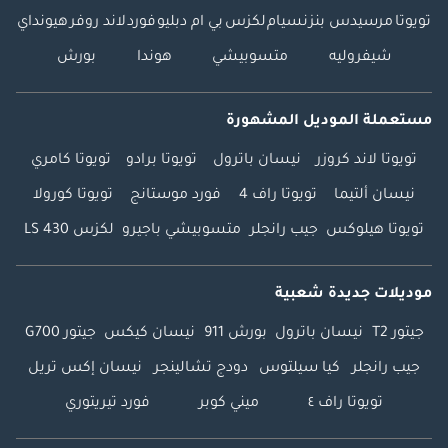
تويوتا
مرسيدس بنز
نسيام
لكزس
بي ام دبليو
فورد
لاند روفر
هيونداي
شيفروليه
متسوبيشي
هوندا
بورش
مستعملة الموديل المشهورة
تويوتا لاند كروزر
نيسان باترول
تويوتا برادو
تويوتا كامري
نيسان ألتيما
تويوتا راف 4
فورد موستانج
تويوتا كورولا
تويوتا هيلوكس
جيب رانجلر
متسوبيشي باجيرو
لكزس LS 430
موديلات جديدة شعبية
جيتور T2
نيسان باترول
بورش 911
نيسان كيكس
جيتور G700
جيب رانجلر
كيا سيلتوس
دودج تشالينجر
نيسان إكس تريل
تويوتا راف ٤
ميني كوبر
فورد تيريتوري