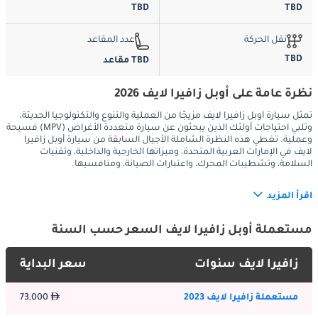
TBD
TBD
نقل الحركة
عدد المقاعد
TBD
TBD مقاعد
نظرة عامة على أوبل زافيرا لايف 2026
تمثل سيارة أوبل زافيرا لايف مزيجًا من العملية والتنوع والتكنولوجيا الحديثة،
وتلبي احتياجات أولئك الذين يبحثون عن سيارة متعددة الأغراض (MPV) فسيحة
وعملية. تغطي هذه النظرة الشاملة الأجيال السابقة من سيارة أوبل زافيرا
لايف في الإمارات العربية المتحدة، وميزاتها الخارجية والداخلية، وتقنيات
السلامة، وتشطيبات المحرك، واعتبارات الصيانة، ومنافسيها.
:
تاريخ الأجيال السابقة في الإمارات العربية المتحدة
اقرأ المزيد
تعتمد سيارة أوبل زافيرا لايف، التي تم تقديمها كخليفة لسيارة زافيرا 
مستعملة أوبل زافيرا لايف السعر حسب السنة
تورير، على إرث من سيارات MPV التي حظيت بتقدير كبير في 
الإمارات العربية المتحدة لعمليتها وميزاتها المناسبة للعائلات. ظهرت 
زافيرا لايف سنوات
سعر البداية
سيارة زافيرا الأصلية لأول مرة في أواخر التسعينيات، واكتسبت سمعة 
طيبة بسرعة لترتيبات المقاعد المرنة والداخلية الفسيحة. تطور هذا 
الطراز عبر عدة أجيال، حيث عزز كل منها وظائفه وصقل تصميمه.
مستعملة زافيرا لايف 2023
73,000
تواصل زافيرا لايف هذا التقليد من خلال تقديم خيار أكثر حداثة وتنوعًا 