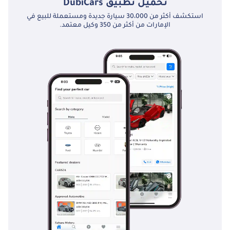
تحميل تطبيق
DubiCars
وفحص الفرامل وتدوير الإطارات. الالتزام بجدول الخدمة الموصى به 
استكشف أكثر من 30،000 سيارة جديدة ومستعملة للبيع في
من قبل الشركة المصنعة يساعد في ضمان أداء السيارة وموثوقيتها 
الإمارات من أكثر من 350 وكيل معتمد.
وطول عمرها.
تقدم أوبل إرشادات صيانة مفصلة وحزم خدمة لمساعدة المالكين في 
إدارة صيانة سياراتهم. تقدم مراكز خدمة أوبل المعتمدة خبرة متخصصة 
وقطع غيار أصلية، مما يضمن إجراء جميع أعمال الصيانة والإصلاح بأعلى 
المعايير.
من المستحسن أن يتبع المالكون فترات الصيانة الموصى بها ومعالجة 
أي مشكلات على الفور لمنع المشاكل المحتملة والحفاظ على قيمة 
السيارة. تساعد الخدمة المنتظمة في ضمان استمرار أداء Zafira Life 
بشكل جيد وتوفير تجربة قيادة آمنة وممتعة.
:
المنافسون
في قطاع المركبات متعددة الأغراض (MPV)، تواجه Opel Zafira Life 
منافسة من العديد من الموديلات البارزة. تعد Toyota Alphard منافسًا 
رئيسيًا، والمعروفة بتصميمها الداخلي الفاخر ومستوى عالٍ من الراحة. 
تقدم Alphard تجربة متميزة مع ميزات متقدمة ومقصورة فسيحة.
تعد Honda Odyssey منافسًا قويًا آخر، حيث تقدم تصميمًا متعدد 
الاستخدامات وصديقًا للعائلة. تتميز أوديسي بميزاتها العملية، بما في 