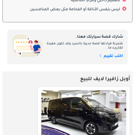
تصميم داخلي ومزايا أساسية
الركوب. يتكامل المظهر الديناميكي الهوائي لسيارة زافيرا لايف مع 
ليس بنفس الأناقة أو الفخامة مثل بعض المنافسين
ميزات وظيفية مثل قضبان السقف، والتي توفر قدرة إضافية على حمل 
البضائع.
:
الداخل
شارك قصة سيارتك معنا.
في الداخل، تعطي سيارة أوبل زافيرا لايف الأولوية للراحة والتنوع. تم 
فتجربة قيادتها قصة جديرة بالسرد وقد تكون مفيدة
لقارىء ما.
تصميم المقصورة لاستيعاب ما يصل إلى تسعة ركاب، اعتمادًا على 
التكوين، مع ترتيبات جلوس مرنة يمكن تعديلها لتناسب احتياجات 
اكتب تقييم
مختلفة. تم تصميم المقاعد لتوفير الراحة، مع خيارات دعم وتعديل 
واسعة لضمان رحلة ممتعة لجميع الركاب.
تتميز لوحة القيادة بنظام معلومات ترفيهي حديث مع شاشة تعمل 
أوبل زافيرا لايف للبيع
باللمس تدعم وظائف الوسائط المتعددة المختلفة، بما في ذلك 
الملاحة، وتوصيل الهاتف الذكي، وأدوات التحكم في الصوت. النظام 
سهل الاستخدام، مما يسمح بالتكامل السلس مع الهواتف الذكية عبر 
Apple CarPlay وAndroid Auto.
يتضمن التصميم الداخلي لسيارة زافيرا لايف أيضًا ميزات عملية مثل 
حجرات التخزين المتعددة، وحاملات الأكواب، والتحكم في المناخ القابل 
للتعديل. يساهم خط السقف المرتفع والنوافذ الكبيرة في الشعور 
بالرحابة والتهوية داخل المقصورة. بالإضافة إلى ذلك، توفر السيارة 