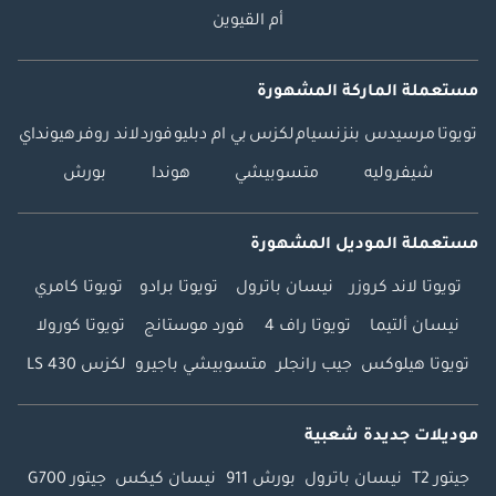
أم القيوين
مستعملة الماركة المشهورة
تويوتا
مرسيدس بنز
نسيام
لكزس
بي ام دبليو
فورد
لاند روفر
هيونداي
شيفروليه
متسوبيشي
هوندا
بورش
مستعملة الموديل المشهورة
تويوتا لاند كروزر
نيسان باترول
تويوتا برادو
تويوتا كامري
نيسان ألتيما
تويوتا راف 4
فورد موستانج
تويوتا كورولا
تويوتا هيلوكس
جيب رانجلر
متسوبيشي باجيرو
لكزس LS 430
موديلات جديدة شعبية
جيتور T2
نيسان باترول
بورش 911
نيسان كيكس
جيتور G700