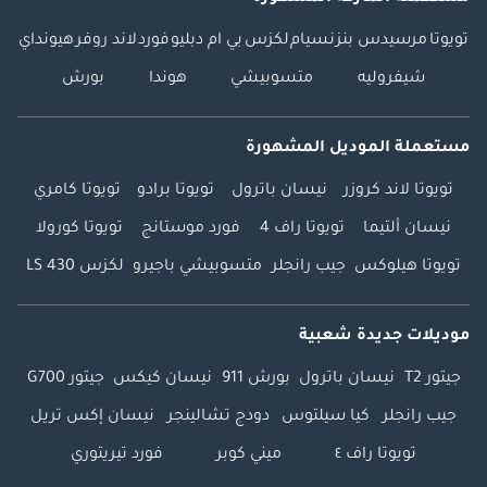
تويوتا
مرسيدس بنز
نسيام
لكزس
بي ام دبليو
فورد
لاند روفر
هيونداي
شيفروليه
متسوبيشي
هوندا
بورش
مستعملة الموديل المشهورة
تويوتا لاند كروزر
نيسان باترول
تويوتا برادو
تويوتا كامري
نيسان ألتيما
تويوتا راف 4
فورد موستانج
تويوتا كورولا
تويوتا هيلوكس
جيب رانجلر
متسوبيشي باجيرو
لكزس LS 430
موديلات جديدة شعبية
جيتور T2
نيسان باترول
بورش 911
نيسان كيكس
جيتور G700
جيب رانجلر
كيا سيلتوس
دودج تشالينجر
نيسان إكس تريل
تويوتا راف ٤
ميني كوبر
فورد تيريتوري