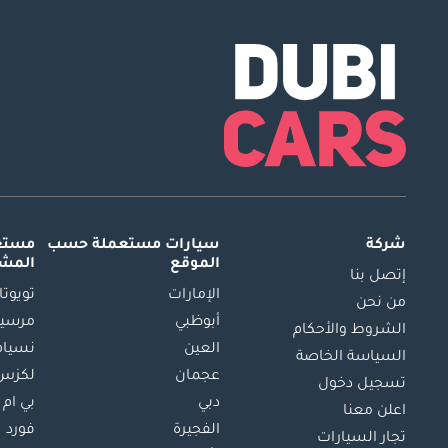
شركة
سيارات مستعملة
حسب
مستعم
الموقع
المش
إتصل بنا
الإمارات
تويوتا
من نحن
أبوظبي
مرسيد
الشروط والأحكام
العين
نسيام
السياسة الخاصة
عجمان
لكزس
تسجيل دخول
دبي
بي ام 
اعلن معنا
الفجيرة
فورد
تجار السيارات