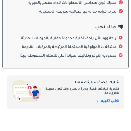
محرك قوي سداسي الأسطوانات لأداء مفعم بالحيوية
يتميز التصميم الخارجي لترايمف TR6 بالقوة والبساطة في آنٍ واحد. 
تمتاز بغطاء محرك طويل ومؤخرة قصيرة وهيئة منخفضة تمنحها مظهرًا 
تجربة قيادة جذابة مع معالجة سريعة الاستجابة
رياضيًا جريئًا. قام بتصميمها مكتب “كارمان” الألماني، مما منحها 
خطوطًا أوروبية أنيقة مع لمسة بريطانية تقليدية. تضيف الصدامات 
ما لا نحب
الكرومية والمصابيح الأمامية الدائرية والسقف القماشي القابل للطي 
طابعًا كلاسيكيًا ساحرًا، بينما تمنحها الإطارات العريضة ثباتًا وقوة حضور 
راحة ووسائل راحة داخلية محدودة مقارنة بالمركبات الحديثة
على الطريق.
مشكلات الموثوقية المحتملة المرتبطة بالمركبات القديمة
محدودية التوفر وتكاليف صيانة أعلى للأمثلة المحفوظة جيدًا
الداخلية
تجمع المقصورة الداخلية لترايمف TR6 بين البساطة والفخامة 
الكلاسيكية. تتميز بلوحة عدادات خشبية أنيقة وعدادات دائرية كبيرة 
شارك قصة سيارتك معنا.
ومقاعد جلدية رياضية منخفضة. تركّز المقصورة بالكامل على تجربة 
فتجربة قيادتها قصة جديرة بالسرد وقد تكون مفيدة
السائق، حيث تتيح عجلة القيادة الصغيرة ووضعية الجلوس المنخفضة 
لقارىء ما.
تحكمًا مباشرًا وإحساسًا متكاملًا بالطريق. ورغم بساطة تجهيزاتها، إلا 
اكتب تقييم
أنها توفر تجربة قيادة نقية وممتعة لعشاق السيارات الكلاسيكية.
ميزات السلامة
زُودت TR6 بأنظمة أمان أساسية بالنسبة لحقبتها، مثل مكابح قرصية 