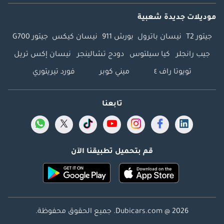
موديلات جديدة شعبية
جيتور T2
نيسان باترول
بورش 911
نيسان كيكس
جيتور G700
جيب رانجلر
كيا سيلتوس
دودج تشالينجر
نيسان إكس تريل
تويوتا راف ٤
ميني كوبر
فورد تيريتوري
تابعنا
قم بتحميل تطبيقنا الآن
Dubicars.com @ 2026. جميع الحقوق محفوظة.