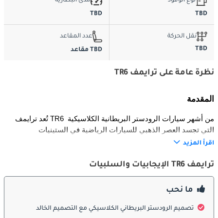
نوع الوقود
مدى البطارية
TBD
TBD
نقل الحركة
عدد المقاعد
TBD
TBD مقاعد
نظرة عامة على ترايمف TR6
المقدمة
تُعد ترايمف TR6 من أشهر سيارات الرودستر البريطانية الكلاسيكية 
التي تجسد العصر الذهبي للسيارات الرياضية في الستينيات 
والسبعينيات. تم إنتاجها بين عامي 1968 و1976 من قبل شركة ترايمف 
اقرأ المزيد
موتور، حيث جمعت بين التصميم الخالد والأداء القوي والحرفية 
البريطانية الأصيلة. بفضل محركها سداسي الأسطوانات وتوازنها 
ترايمف TR6 الإيجابيات والسلبيات
المثالي في القيادة، أصبحت TR6 خيارًا مفضلًا لعشاق السيارات 
الرياضية، ولا تزال حتى اليوم رمزًا للأناقة والقوة البريطانية.
ما نحب
الخارجية
تصميم الرودستر البريطاني الكلاسيكي مع التصميم الخالد