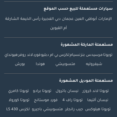
سيارات مستعملة
للبيع
حسب الموقع
الإمارات
أبوظبي
العين
عجمان
دبي
الفجيرة
رأس الخيمة
الشارقة
أم القيوين
مستعملة الماركة المشهورة
تويوتا
مرسيدس بنز
نسيام
لكزس
بي ام دبليو
فورد
لاند روفر
هيونداي
شيفروليه
متسوبيشي
هوندا
بورش
مستعملة الموديل المشهورة
تويوتا لاند كروزر
نيسان باترول
تويوتا برادو
تويوتا كامري
نيسان ألتيما
تويوتا راف 4
فورد موستانج
تويوتا كورولا
تويوتا هيلوكس
جيب رانجلر
متسوبيشي باجيرو
لكزس LS 430