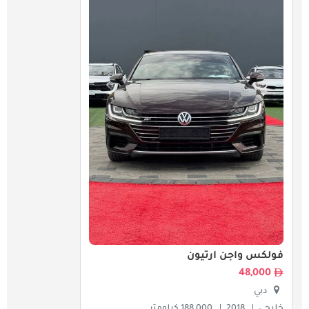
فولكس واجن ارتيون
48,000
دبي
خليجي
2018
188,000 كيلومتر