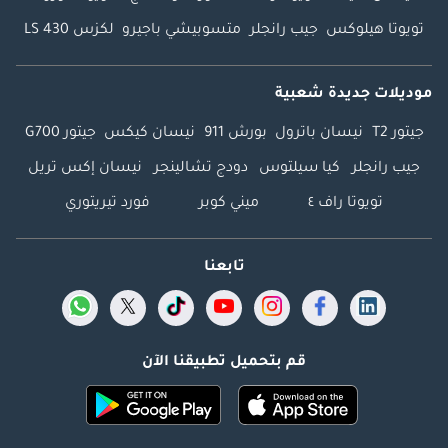
تويوتا هيلوكس
جيب رانجلر
متسوبيشي باجيرو
لكزس LS 430
موديلات جديدة شعبية
جيتور T2
نيسان باترول
بورش 911
نيسان كيكس
جيتور G700
جيب رانجلر
كيا سيلتوس
دودج تشالينجر
نيسان إكس تريل
تويوتا راف ٤
ميني كوبر
فورد تيريتوري
تابعنا
قم بتحميل تطبيقنا الآن