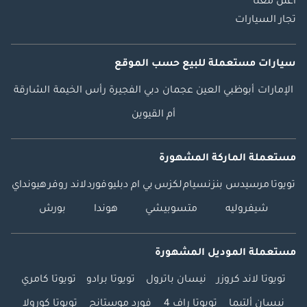
اعلن معنا
تجار السيارات
سيارات مستعملة
للبيع
حسب الموقع
الإمارات
أبوظبي
العين
عجمان
دبي
الفجيرة
رأس الخيمة
الشارقة
أم القيوين
مستعملة الماركة المشهورة
تويوتا
مرسيدس بنز
نسيام
لكزس
بي ام دبليو
فورد
لاند روفر
هيونداي
شيفروليه
متسوبيشي
هوندا
بورش
مستعملة الموديل المشهورة
تويوتا لاند كروزر
نيسان باترول
تويوتا برادو
تويوتا كامري
نيسان ألتيما
تويوتا راف 4
فورد موستانج
تويوتا كورولا