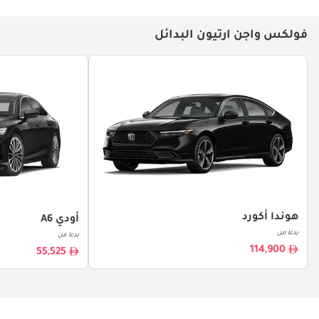
فولكس واجن ارتيون البدائل
هوندا أكورد
أودي A6
بدءا من
بدءا من
114,900
55,525