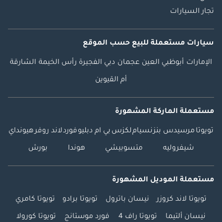
تجار السيارات
سيارات مستعملة
للبيع
حسب الموقع
الإمارات
أبوظبي
العين
عجمان
دبي
الفجيرة
رأس الخيمة
الشارقة
أم القيوين
مستعملة الماركة المشهورة
تويوتا
مرسيدس بنز
نسيام
لكزس
بي ام دبليو
فورد
لاند روفر
هيونداي
شيفروليه
متسوبيشي
هوندا
بورش
مستعملة الموديل المشهورة
تويوتا لاند كروزر
نيسان باترول
تويوتا برادو
تويوتا كامري
نيسان ألتيما
تويوتا راف 4
فورد موستانج
تويوتا كورولا