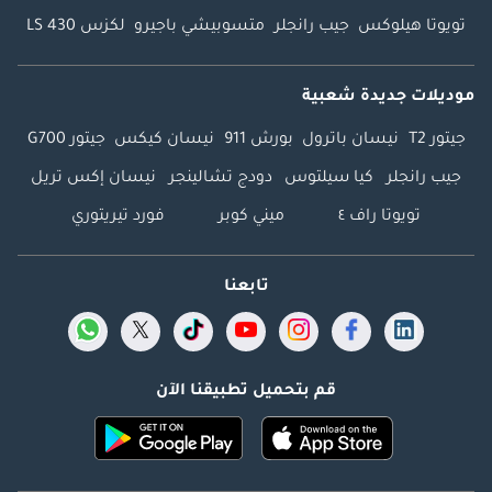
تويوتا هيلوكس
جيب رانجلر
متسوبيشي باجيرو
لكزس LS 430
موديلات جديدة شعبية
جيتور T2
نيسان باترول
بورش 911
نيسان كيكس
جيتور G700
جيب رانجلر
كيا سيلتوس
دودج تشالينجر
نيسان إكس تريل
تويوتا راف ٤
ميني كوبر
فورد تيريتوري
تابعنا
قم بتحميل تطبيقنا الآن