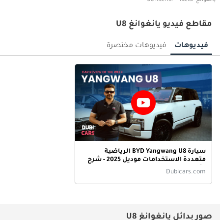
يانغوانغ U8 interior - Inteior
مقاطع فيديو يانغوانغ U8
فيديوهات
فيديوهات مختصرة
سيارة BYD Yangwang U8 الرياضية
متعددة الاستخدامات موديل 2025 - شرح
الأداء والقوة والسعر!
Dubicars.com
صور بدائل يانغوانغ U8