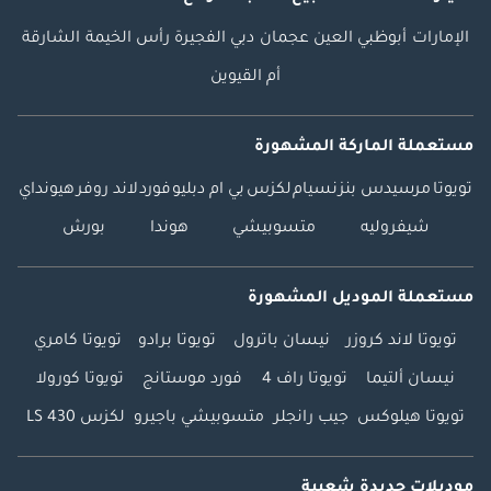
الإمارات
أبوظبي
العين
عجمان
دبي
الفجيرة
رأس الخيمة
الشارقة
أم القيوين
مستعملة الماركة المشهورة
تويوتا
مرسيدس بنز
نسيام
لكزس
بي ام دبليو
فورد
لاند روفر
هيونداي
شيفروليه
متسوبيشي
هوندا
بورش
مستعملة الموديل المشهورة
تويوتا لاند كروزر
نيسان باترول
تويوتا برادو
تويوتا كامري
نيسان ألتيما
تويوتا راف 4
فورد موستانج
تويوتا كورولا
تويوتا هيلوكس
جيب رانجلر
متسوبيشي باجيرو
لكزس LS 430
موديلات جديدة شعبية