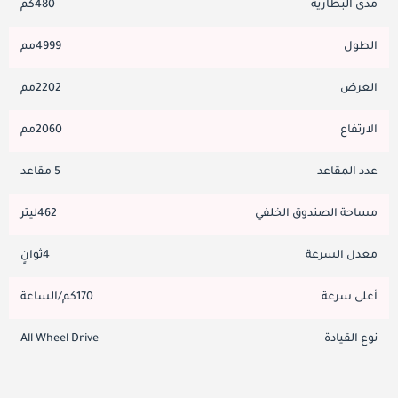
مدى البطارية
480كم
الطول
4999مم
العرض
2202مم
الارتفاع
2060مم
عدد المقاعد
5 مقاعد
مساحة الصندوق الخلفي
462ليتر
معدل السرعة
4ثوانٍ
أعلى سرعة
170كم/الساعة
نوع القيادة
All Wheel Drive