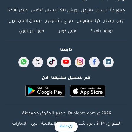
جيتور T2
نيسان باترول
بورش 911
نيسان كيكس
جيتور G700
جيب رانجلر
كيا سيلتوس
دودج تشالينجر
نيسان إكس تريل
تويوتا راف ٤
ميني كوبر
فورد تيريتوري
تابعنا
قم بتحميل تطبيقنا الآن
Dubicars.com @ 2026. جميع الحقوق محفوظة.
العنوان: 2114 ، برج شذى ، المدينة الإعلامية ، دبي ، الإمارات
حفظ