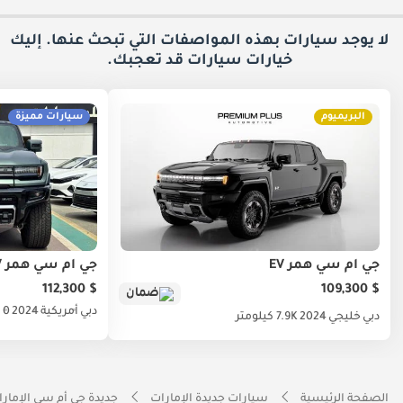
لا يوجد سيارات بهذه المواصفات التي تبحث عنها. إليك
خيارات
سيارات قد تعجبك.
البريميوم
سيارات مميزة
جي أم سي همر EV
جي أم سي همر EV
$ 112,300
$ 109,300
ضمان
دبي
أمريكية
2024
0 كيلومتر
دبي
خليجي
2024
7.9K كيلومتر
الصفحة الرئيسية
سيارات جديدة الإمارات
جديدة جي أم سي الإمار