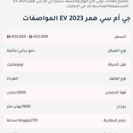
تصفح إعلانات دوبي كارز اليوم واكتشف سيارة جي أم سي همر EV 2023
المستعملة المناسبة لك في الإمارات.
جي أم سي همر EV 2023 المواصفات
السعر
425,000
425,000 -
نوع الهيكل
دفع رباعي/عائلية
نقل الحركة
اوتوماتيك
نوع الوقود
كهرباء
قوة الحصان
1000حصان
دوران
1600نيوتن-متر
حجم البطارية
170كيلوواط/ساعة