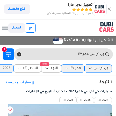
تطبيق دوبي كارز
افتح التطبيق
اعثر على سيارتك المثالية بسرعة أكبر
بع
تطبيق
الشحن إلى
الولايات المتحدة
4
جي أم سي همر EV
جديدة
جي أم سي
همر EV
النوع
السعر ($)
2023 - 2023
1 نتيجة
سيارات جي أم سي همر EV 2023 جديدة للبيع في الإمارات
(1)
2026
(1)
2025
(3)
2024