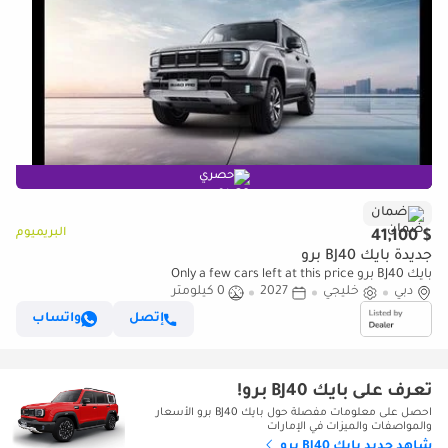
حصري
ضمان
البريميوم
$ 41,100
جديدة بايك BJ40 برو
بايك BJ40 برو Only a few cars left at this price
دبي
خليجي
2027
0 كيلومتر
إتصل
واتساب
تعرف على بايك BJ40 برو!
احصل على معلومات مفصلة حول بايك BJ40 برو الأسعار
والمواصفات والميزات في الإمارات
شاهد جديد بايك BJ40 برو