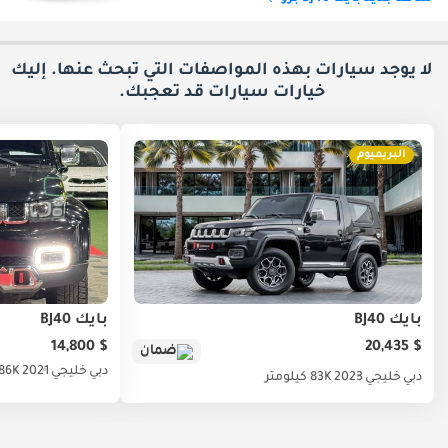
لا يوجد سيارات بهذه المواصفات التي تبحث عنها. إليك
خيارات
سيارات قد تعجبك.
البريميوم
بايك BJ40
بايك BJ40
$ 14,800
$ 20,435
ضمان
دبي
خليجي
2021
186K كيلو
دبي
خليجي
2023
83K كيلومتر