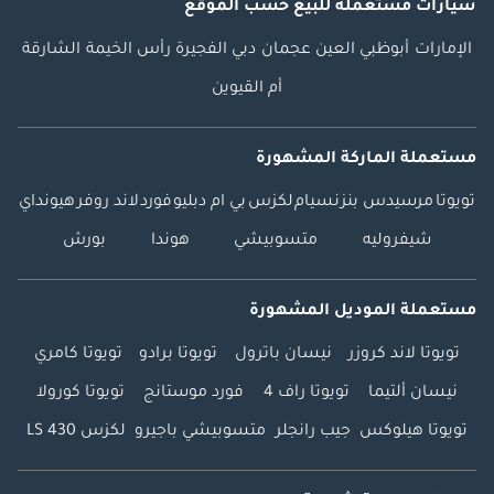
سيارات مستعملة
للبيع
حسب الموقع
الإمارات
أبوظبي
العين
عجمان
دبي
الفجيرة
رأس الخيمة
الشارقة
أم القيوين
مستعملة الماركة المشهورة
تويوتا
مرسيدس بنز
نسيام
لكزس
بي ام دبليو
فورد
لاند روفر
هيونداي
شيفروليه
متسوبيشي
هوندا
بورش
مستعملة الموديل المشهورة
تويوتا لاند كروزر
نيسان باترول
تويوتا برادو
تويوتا كامري
نيسان ألتيما
تويوتا راف 4
فورد موستانج
تويوتا كورولا
تويوتا هيلوكس
جيب رانجلر
متسوبيشي باجيرو
لكزس LS 430