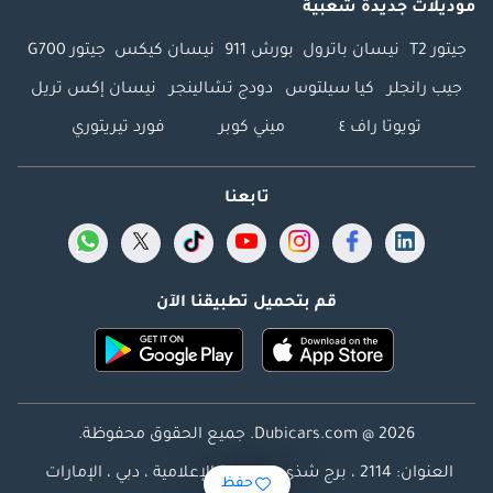
موديلات جديدة شعبية
جيتور T2
نيسان باترول
بورش 911
نيسان كيكس
جيتور G700
جيب رانجلر
كيا سيلتوس
دودج تشالينجر
نيسان إكس تريل
تويوتا راف ٤
ميني كوبر
فورد تيريتوري
تابعنا
قم بتحميل تطبيقنا الآن
Dubicars.com @ 2026. جميع الحقوق محفوظة.
العنوان: 2114 ، برج شذى ، المدينة الإعلامية ، دبي ، الإمارات
حفظ